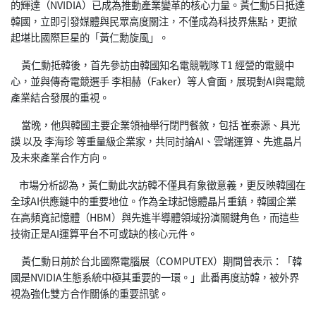
的輝達（NVIDIA）已成為推動產業變革的核心力量。黃仁勳5日抵達
韓國，立即引發媒體與民眾高度關注，不僅成為科技界焦點，更掀
起堪比國際巨星的「黃仁勳旋風」。
黃仁勳抵韓後，首先參訪由韓國知名電競戰隊 T1 經營的電競中
心，並與傳奇電競選手 李相赫（Faker）等人會面，展現對AI與電競
產業結合發展的重視。
當晚，他與韓國主要企業領袖舉行閉門餐敘，包括 崔泰源、具光
謨 以及 李海珍 等重量級企業家，共同討論AI、雲端運算、先進晶片
及未來產業合作方向。
市場分析認為，黃仁勳此次訪韓不僅具有象徵意義，更反映韓國在
全球AI供應鏈中的重要地位。作為全球記憶體晶片重鎮，韓國企業
在高頻寬記憶體（HBM）與先進半導體領域扮演關鍵角色，而這些
技術正是AI運算平台不可或缺的核心元件。
黃仁勳日前於台北國際電腦展（COMPUTEX）期間曾表示：「韓
國是NVIDIA生態系統中極其重要的一環。」此番再度訪韓，被外界
視為強化雙方合作關係的重要訊號。