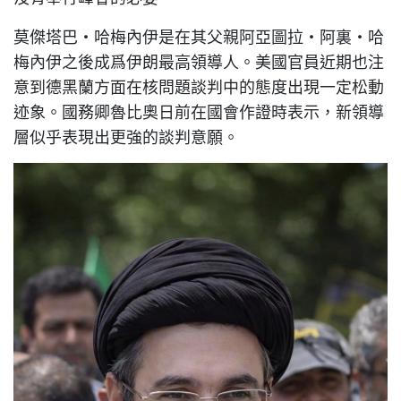
莫傑塔巴·哈梅內伊是在其父親阿亞圖拉·阿裏·哈
梅內伊之後成爲伊朗最高領導人。美國官員近期也注
意到德黑蘭方面在核問題談判中的態度出現一定松動
迹象。國務卿魯比奧日前在國會作證時表示，新領導
層似乎表現出更強的談判意願。