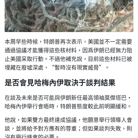
本周早些時候，特朗普再次表示，美國並不一定需要
通過協議才能獲得這些核材料，因爲伊朗已經無力阻
止美國采取行動。不過他補充說，目前這些材料已被
埋藏在廢墟深處，“暫時沒有現實威脅”。
是否會見哈梅內伊取決于談判結果
在談及未來是否可能與伊朗新任最高領袖莫傑塔巴·
哈梅內伊舉行會晤時，特朗普態度較此前明顯緩和。
他說，如果雙方最終達成協議，他願意舉行領導人會
談，並將給予對方應有的尊重；但如果談判失敗，則
沒有舉行峰會的必要。