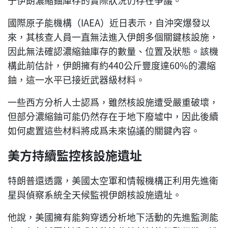
于伊朗濃縮鈾庫存的實際狀況仍存在爭議。
國際原子能機構（IAEA）近日表示，自沖突爆發以
來，其核查人員一直無法進入伊朗多個關鍵核設施，
因此無法確認濃縮鈾庫存的數量、位置及狀態。該機
構此前估計，伊朗擁有約440公斤豐度達60%的濃縮
鈾，這一水平已接近武器級材料。
一些西方分析人士認爲，雖然核設施遭受嚴重破壞，
但部分濃縮鈾可能仍然存在于地下廢墟中，因此後續
如何處置這些材料將成爲未來協議的關鍵內容。
美方持續監控核設施遺址
特朗普還透露，美國太空軍和情報機構正利用先進衛
星與偵察系統全天候監視伊朗核設施遺址。
他說，美國擁有能夠穿透分析地下活動的先進監測能