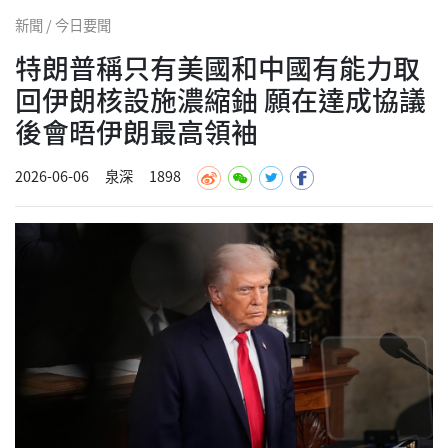
新聞 / 今日要聞
特朗普稱只有美國和中國有能力取
回伊朗核設施濃縮鈾 願在達成協議
後會晤伊朗最高領袖
2026-06-06
泉深
1898