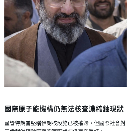
國際原子能機構仍無法核查濃縮鈾現狀
盡管特朗普堅稱伊朗核設施已被摧毀，但國際社會對