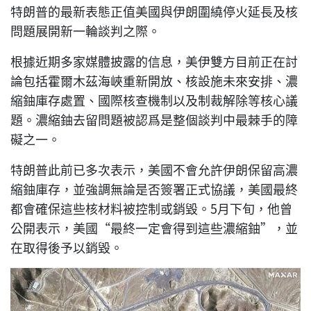
特朗普的最新表態正值美國與伊朗圍繞停火延長及核
問題展開新一輪談判之際。
根據近期多家媒體披露的信息，美伊雙方目前正在討
論包括霍爾木茲海峽重新開放、核設施未來安排、濃
縮鈾庫存處置、國際核查機制以及制裁解除等核心議
題。濃縮鈾去留問題被認爲是整個談判中最棘手的障
礙之一。
特朗普此前已多次表示，美國不會允許伊朗保留高濃
縮鈾庫存，並強調無論是否簽署正式協議，美國最終
都會確保這些核材料被控制或銷毀。5月下旬，他曾
公開表示，美國“最終一定會得到這些濃縮鈾”，並
在取得後予以銷毀。