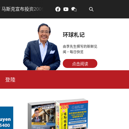
•
元建设AI芯片制造基地
吃對了更年輕：花青素如何守住細
环球札记
由李先生撰写的新鲜见
闻，每日快览
点击阅读
登陸