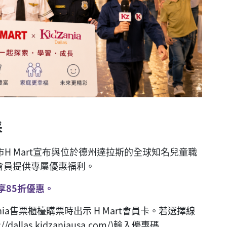
采
市H Mart宣布與位於德州達拉斯的全球知名兒童職
art會員提供專屬優惠福利。
可享85折優惠。
ia售票櫃檯購票時出示 H Mart會員卡。若選擇線
dallas.kidzaniausa.com/)輸入優惠碼