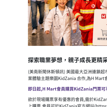
探索職業夢想，親子成長更精
(美南新聞休斯頓訊) 美國最大亞洲連鎖超
業體驗主題樂園KidZania 合作,為H M
即日起,H Mart會員購買KidZania門票
欲於現場購票享有優惠的會員,需於KidZan
上購票,會員可於KidZania官方網站(https://