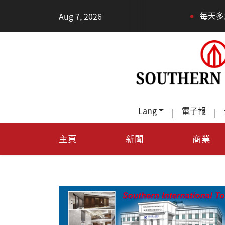
•
Aug 7, 2026
每天多走幾步路，老少都受益
Lang
電子報
|
|
主頁
新聞
商業