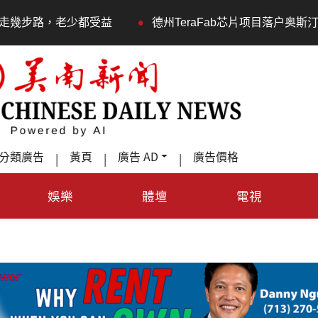
•
德州TeraFab芯片项目落户奥斯汀 马斯克宣布投资200亿美
分類廣告
黃頁
廣告 AD
廣告價格
|
|
|
娛樂
體壇
電視