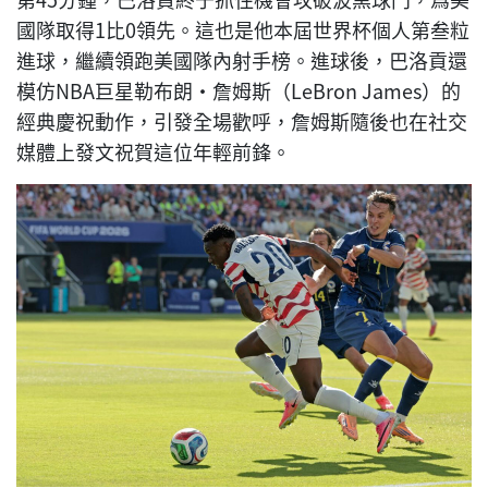
國隊取得1比0領先。這也是他本屆世界杯個人第叁粒
進球，繼續領跑美國隊內射手榜。進球後，巴洛貢還
模仿NBA巨星勒布朗·詹姆斯（LeBron James）的
經典慶祝動作，引發全場歡呼，詹姆斯隨後也在社交
媒體上發文祝賀這位年輕前鋒。