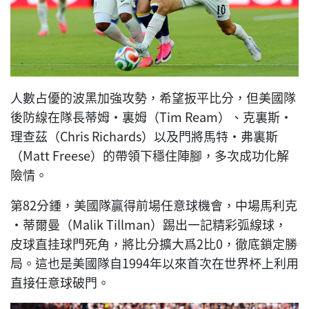
人數占優的波黑加強攻勢，希望扳平比分，但美國隊
後防線在隊長蒂姆·裏姆（Tim Ream）、克裏斯·
理查茲（Chris Richards）以及門將馬特·弗裏斯
（Matt Freese）的帶領下穩住陣腳，多次成功化解
險情。
第82分鍾，美國隊贏得前場任意球機會，中場馬利克
·蒂爾曼（Malik Tillman）踢出一記精彩弧線球，
皮球直挂球門死角，將比分擴大爲2比0，徹底鎖定勝
局。這也是美國隊自1994年以來首次在世界杯上利用
直接任意球破門。