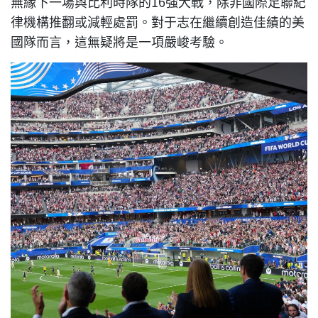
無緣下一場與比利時隊的16強大戰，除非國際足聯紀
律機構推翻或減輕處罰。對于志在繼續創造佳績的美
國隊而言，這無疑將是一項嚴峻考驗。