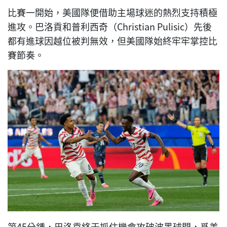
比賽一開始，美國隊便借助主場球迷的熱烈支持積極
進攻。巴洛貢和普利西奇（Christian Pulisic）先後
都有進球因越位被判無效，但美國隊始終牢牢掌控比
賽節奏。
第45分鍾，巴洛貢終于抓住機會攻破波黑球門，爲美