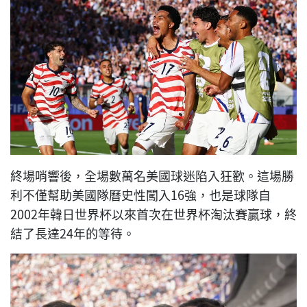
終場哨響後，全場數萬名美國球迷陷入狂歡。這場勝
利不僅幫助美國隊曆史性闖入16強，也是球隊自
2002年韓日世界杯以來首次在世界杯淘汰賽贏球，終
結了長達24年的等待。