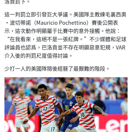
洛貢罰下。
這一判罰立即引發巨大爭議。美國隊主教練毛裏西奧
·波切蒂諾（Mauricio Pochettino）賽後公開表
示，這次動作明顯屬于比賽中的意外接觸。他說：
“在我看來，這絕不是一張紅牌。”不少媒體和足球
評論員也認爲，巴洛貢並不存在明顯惡意犯規，VAR
介入後的判罰尺度值得討論。
少打一人的美國隊隨後經曆了最艱難的階段。