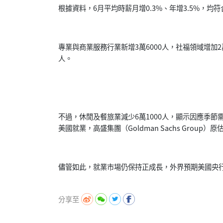
根據資料，6月平均時薪月增0.3%、年增3.5%，
均符
專業與商業服務行業新增3萬6000人，
社福領域增加2萬
人。
不過，休閒及餐旅業減少6萬1000人，
顯示因應季節
美國就業，高盛集團（
Goldman Sachs Gro
儘管如此，就業市場仍保持正成長，
外界預期美國央行
分享至