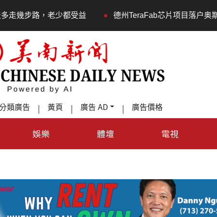
•
少都受益
德州TeraFab芯片项目落户奥斯汀 马斯克宣布投
分類廣告
黃頁
廣告 AD
廣告價格
|
|
|
娛樂
體壇
電視