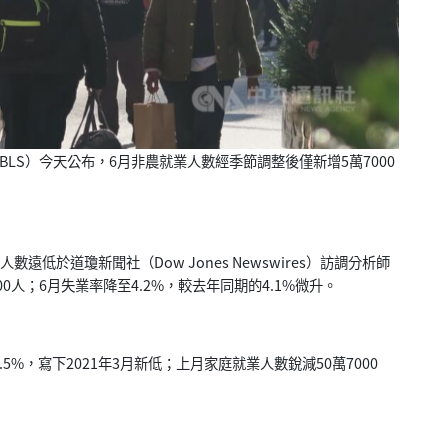
LS）
今天公布，6月非農就業人數經季節調整後僅新增5萬7000
數遠低於道瓊新聞社（Dow Jones Newswires）訪調分析師
00人；6月失業率降至4.
2%，較去年同期的4.1%微升。
.5%，
寫下2021年3月新低；
上月家庭就業人數銳減50萬7000