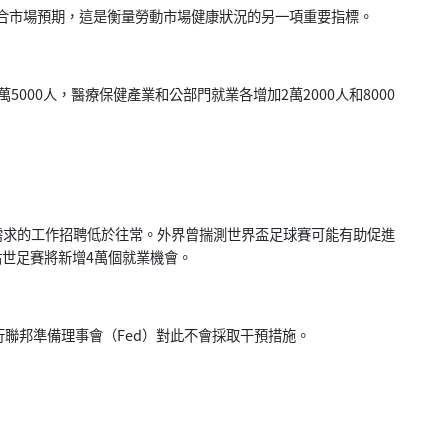
合市場預期，這是衡量勞動市場健康狀況的另一項重要指標。
5000人，
醫療保健產業和公部門就業各增加2萬2000人和8000
需求的工作招聘低於往常。
外界曾揣測世界盃足球賽可能有助促進
up）原估世足賽將新增4萬個就業機會。
聯邦準備理事會（Fed）
對此不會採取干預措施。