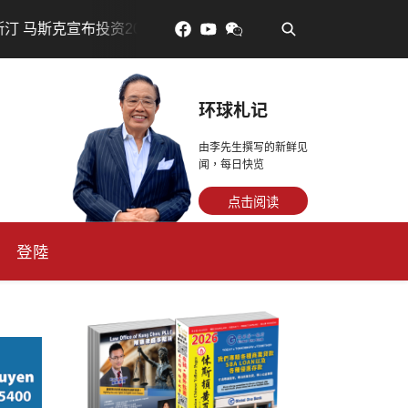
•
资200亿美元建设AI芯片制造基地
吃對了更年輕：花青素
环球札记
由李先生撰写的新鲜见
闻，每日快览
点击阅读
登陸