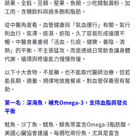
蔬果、全穀、豆類、堅果、魚類，少吃精製澱粉、加
工肉、含糖飲料與過多飽和脂肪。
從中醫角度看，血管健康與「氣血運行」有關。氣行
則血行，氣滯、痰濕、瘀阻，久了容易形成循環不
暢。中醫食養重視「活血、化痰、健脾、養陰、清
熱」的平衡，不主張猛攻，而是透過日常飲食讓身體
代謝、循環與修復能力慢慢恢復。
以下十大食物，不是藥，也不能取代醫師治療，但若
能長期、適量、規律地放進餐桌，對血管保養很有幫
助。
第一名：深海魚，補充
Omega-3
，支持血脂與發炎
平衡
鮭魚、沙丁魚、鯖魚、鯡魚等富含Omega-3脂肪酸。
美國心臟協會建議，每週吃兩份魚，尤其是富含