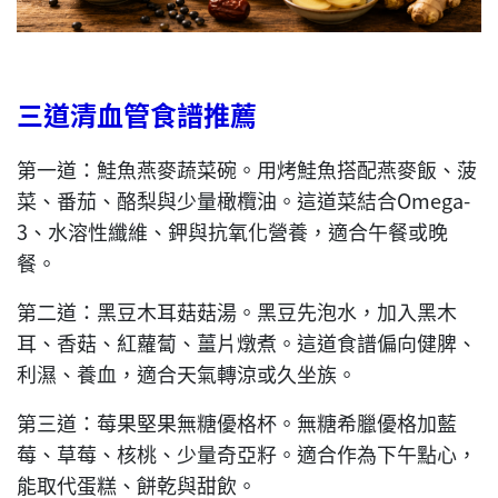
三道清血管食譜推薦
第一道：鮭魚燕麥蔬菜碗。用烤鮭魚搭配燕麥飯、菠
菜、番茄、酪梨與少量橄欖油。這道菜結合Omega-
3、水溶性纖維、鉀與抗氧化營養，適合午餐或晚
餐。
第二道：黑豆木耳菇菇湯。黑豆先泡水，加入黑木
耳、香菇、紅蘿蔔、薑片燉煮。這道食譜偏向健脾、
利濕、養血，適合天氣轉涼或久坐族。
第三道：莓果堅果無糖優格杯。無糖希臘優格加藍
莓、草莓、核桃、少量奇亞籽。適合作為下午點心，
能取代蛋糕、餅乾與甜飲。