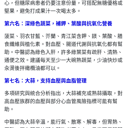
心，但糖尿病患者仍要注意份量，可搭配無糖優格或
堅果，避免打成果汁一次喝太多。
第六名：深綠色蔬菜，補鉀、葉酸與抗氧化營養
菠菜、羽衣甘藍、芥蘭、青江菜含鉀、鎂、葉酸、膳
食纖維與植化素。對血壓、腸道代謝與抗氧化都有幫
助。中醫認為綠色入肝，許多綠葉菜有疏肝、清熱、
通便之效。建議每天至少一大碗熟蔬菜，少油快炒或
汆燙後拌橄欖油都可以。
第七名：大蒜，支持血壓與血脂管理
多項研究與統合分析指出，大蒜補充或熟蒜攝取，對
高血壓族群的血壓與部分心血管風險指標可能有幫
助。
中醫認為大蒜辛溫，能行氣、散寒、解毒，但胃熱、