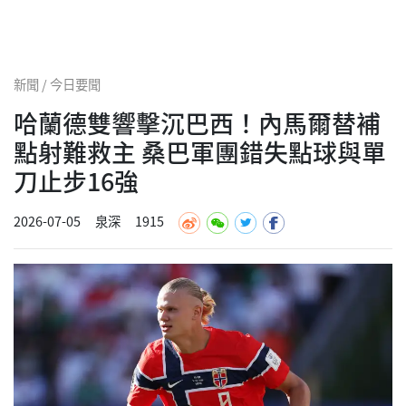
新聞 / 今日要聞
哈蘭德雙響擊沉巴西！內馬爾替補
點射難救主 桑巴軍團錯失點球與單
刀止步16強
2026-07-05
泉深
1915