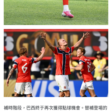
補時階段，巴西終于再次獲得點球機會。替補登場的