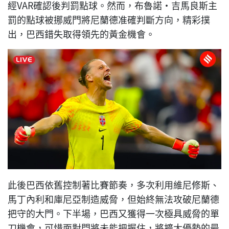
經VAR確認後判罰點球。然而，布魯諾·吉馬良斯主
罰的點球被挪威門將尼蘭德准確判斷方向，精彩撲
出，巴西錯失取得領先的黃金機會。
此後巴西依舊控制著比賽節奏，多次利用維尼修斯、
馬丁內利和庫尼亞制造威脅，但始終無法攻破尼蘭德
把守的大門。下半場，巴西又獲得一次極具威脅的單
刀機會，可惜面對門將未能把握住，將擴大優勢的最