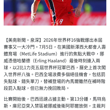
【美南新聞·泉深】2026年世界杯16強戰爆出本屆
賽事又一大冷門。7月5日，在美國新澤西大都會人壽
體育場（MetLife Stadium）進行的焦點大戰中，挪
威憑借哈蘭德（Erling Haaland）最後時刻連入兩
球，以2比1力克五屆世界杯冠軍巴西，曆史上首次闖
入世界杯八強。巴西全場浪費多個絕佳機會，包括罰
失點球、錯失單刀，替補登場的內馬爾雖然在補時階
段罰入點球，但已無力挽回敗局。
比賽開始後，巴西迅速占據主動。第13分鍾，馬特烏
斯·庫尼亞突入禁區被挪威後衛阿耶爾放倒，主裁判