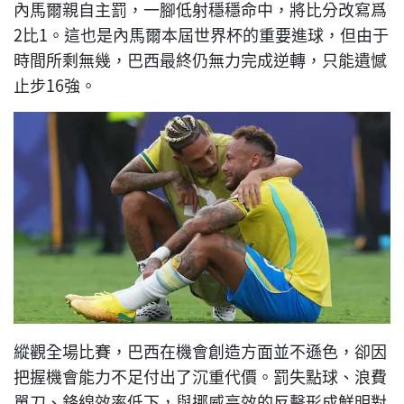
內馬爾親自主罰，一腳低射穩穩命中，將比分改寫爲
2比1。這也是內馬爾本屆世界杯的重要進球，但由于
時間所剩無幾，巴西最終仍無力完成逆轉，只能遺憾
止步16強。
縱觀全場比賽，巴西在機會創造方面並不遜色，卻因
把握機會能力不足付出了沉重代價。罰失點球、浪費
單刀、鋒線效率低下，與挪威高效的反擊形成鮮明對