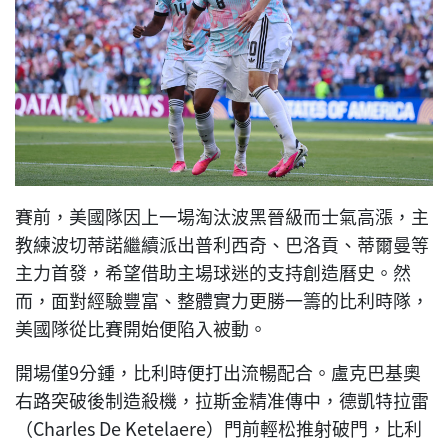
賽前，美國隊因上一場淘汰波黑晉級而士氣高漲，主
教練波切蒂諾繼續派出普利西奇、巴洛貢、蒂爾曼等
主力首發，希望借助主場球迷的支持創造曆史。然
而，面對經驗豐富、整體實力更勝一籌的比利時隊，
美國隊從比賽開始便陷入被動。
開場僅9分鍾，比利時便打出流暢配合。盧克巴基奧
右路突破後制造殺機，拉斯金精准傳中，德凱特拉雷
（Charles De Ketelaere）門前輕松推射破門，比利