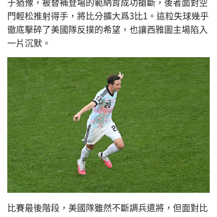
于猶豫，被替補登場的範納肯成功搶斷，後者面對空
門輕松推射得手，將比分擴大爲3比1。這粒失球幾乎
徹底擊碎了美國隊反撲的希望，也讓西雅圖主場陷入
一片沉默。
比賽最後階段，美國隊雖然不斷調兵遣將，但面對比