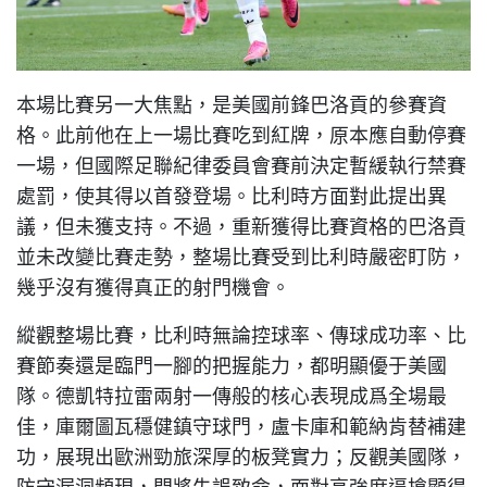
本場比賽另一大焦點，是美國前鋒巴洛貢的參賽資
格。此前他在上一場比賽吃到紅牌，原本應自動停賽
一場，但國際足聯紀律委員會賽前決定暫緩執行禁賽
處罰，使其得以首發登場。比利時方面對此提出異
議，但未獲支持。不過，重新獲得比賽資格的巴洛貢
並未改變比賽走勢，整場比賽受到比利時嚴密盯防，
幾乎沒有獲得真正的射門機會。
縱觀整場比賽，比利時無論控球率、傳球成功率、比
賽節奏還是臨門一腳的把握能力，都明顯優于美國
隊。德凱特拉雷兩射一傳般的核心表現成爲全場最
佳，庫爾圖瓦穩健鎮守球門，盧卡庫和範納肯替補建
功，展現出歐洲勁旅深厚的板凳實力；反觀美國隊，
防守漏洞頻現，門將失誤致命，面對高強度逼搶顯得