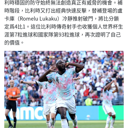
利時穩固的防守始終無法創造真正有威脅的機會。補
時階段，比利時又打出經典快速反擊，替補登場的盧
卡庫（Romelu Lukaku）冷靜推射破門，將比分鎖
定爲4比1。這位比利時傳奇射手也收獲個人世界杯生
涯第7粒進球和國家隊第93粒進球，再次證明了自己
的價值。