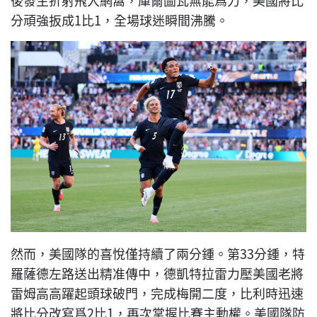
分頑強扳成1比1，全場球迷瞬間沸騰。
然而，美國隊的喜悅僅持續了兩分鍾。第33分鍾，特
羅薩德左路送出精准傳中，德凱特拉雷力壓美國老將
雷姆高高躍起頭球破門，完成梅開二度，比利時迅速
將比分改寫爲2比1，再次掌握比賽主動權。美國隊防