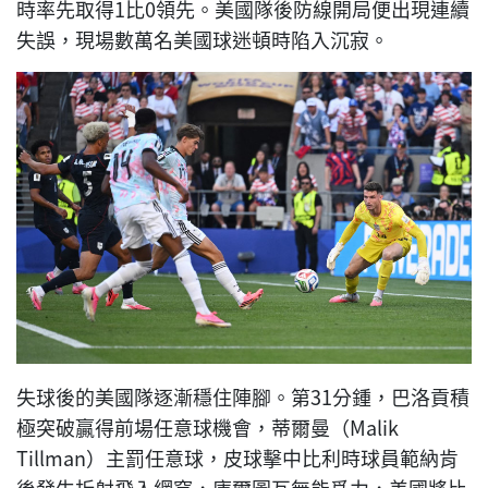
時率先取得1比0領先。美國隊後防線開局便出現連續
失誤，現場數萬名美國球迷頓時陷入沉寂。
失球後的美國隊逐漸穩住陣腳。第31分鍾，巴洛貢積
極突破贏得前場任意球機會，蒂爾曼（Malik
Tillman）主罰任意球，皮球擊中比利時球員範納肯
後發生折射飛入網窩，庫爾圖瓦無能爲力，美國將比