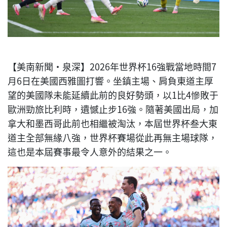
【美南新聞·泉深】2026年世界杯16強戰當地時間7
月6日在美國西雅圖打響。坐鎮主場、肩負東道主厚
望的美國隊未能延續此前的良好勢頭，以1比4慘敗于
歐洲勁旅比利時，遺憾止步16強。隨著美國出局，加
拿大和墨西哥此前也相繼被淘汰，本屆世界杯叁大東
道主全部無緣八強，世界杯賽場從此再無主場球隊，
這也是本屆賽事最令人意外的結果之一。