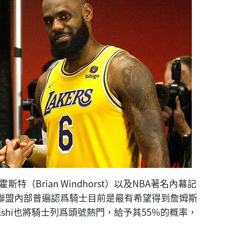
斯特（Brian Windhorst）以及NBA著名內幕記
息稱，聯盟內部普遍認爲騎士目前是最有希望得到詹姆斯
shi也將騎士列爲頭號熱門，給予其55%的概率，