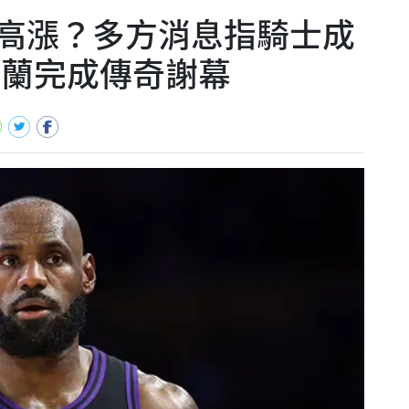
高漲？多方消息指騎士成
夫蘭完成傳奇謝幕