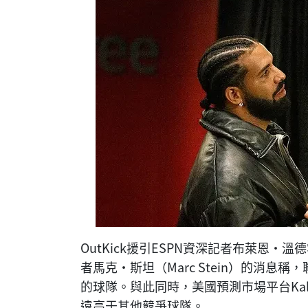
OutKick援引ESPN資深記者布萊恩·溫德霍
者馬克·斯坦（Marc Stein）的消
的球隊。與此同時，美國預測市場平台Kal
遠高于其他競爭球隊。