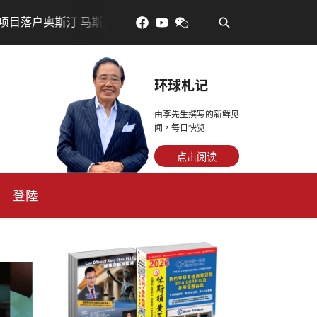
•
布投资200亿美元建设AI芯片制造基地
吃對了更年輕：花青
环球札记
由李先生撰写的新鲜见
闻，每日快览
点击阅读
登陸