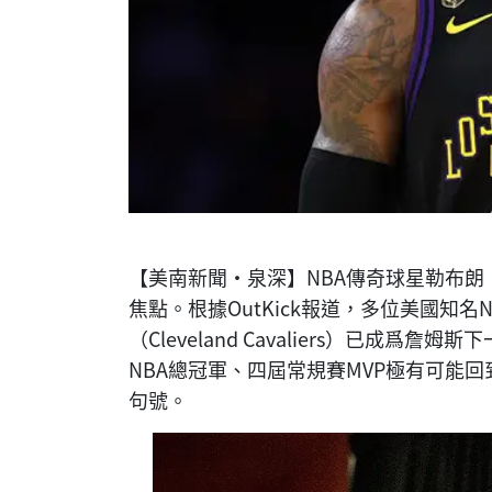
【美南新聞·泉深】NBA傳奇球星勒布朗·詹
焦點。根據OutKick報道，多位美國知
（Cleveland Cavaliers）已成
NBA總冠軍、四屆常規賽MVP極有可能
句號。