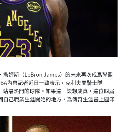
姆斯（LeBron James）的未來再次成爲聯盟
名NBA內幕記者近日一致表示，克利夫蘭騎士隊
爲詹姆斯下一站最熱門的球隊。如果這一設想成真，這位四屆
回到自己職業生涯開始的地方，爲傳奇生涯畫上圓滿