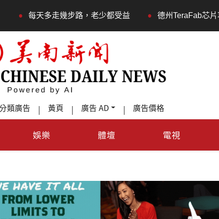
•
老少都受益
德州TeraFab芯片项目落户奥斯汀 马斯克宣
分類廣告
黃頁
廣告 AD
廣告價格
|
|
|
娛樂
體壇
電視