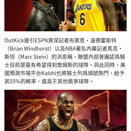
OutKick援引ESPN資深記者布萊恩·溫德霍斯特
（Brian Windhorst）以及NBA著名內幕記者馬克·
斯坦（Marc Stein）的消息稱，聯盟內部普遍認爲騎
士目前是最有希望得到詹姆斯的球隊。與此同時，美
國預測市場平台Kalshi也將騎士列爲頭號熱門，給予
其55%的概率，遠高于其他競爭球隊。