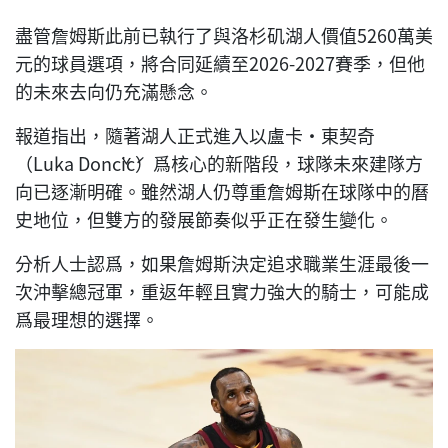
盡管詹姆斯此前已執行了與洛杉矶湖人價值5260萬美
元的球員選項，將合同延續至2026-2027賽季，但他
的未來去向仍充滿懸念。
報道指出，隨著湖人正式進入以盧卡·東契奇
（Luka Dončić）爲核心的新階段，球隊未來建隊方
向已逐漸明確。雖然湖人仍尊重詹姆斯在球隊中的曆
史地位，但雙方的發展節奏似乎正在發生變化。
分析人士認爲，如果詹姆斯決定追求職業生涯最後一
次沖擊總冠軍，重返年輕且實力強大的騎士，可能成
爲最理想的選擇。