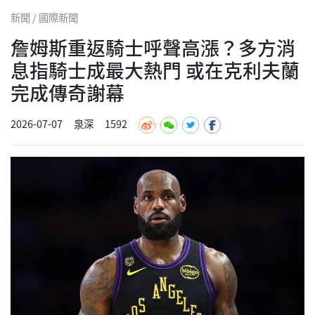
新聞 / 國際新聞
詹姆斯重返騎士呼聲高漲？多方消
息指騎士成最大熱門 或在克利夫蘭
完成傳奇謝幕
2026-07-07
泉深
1592