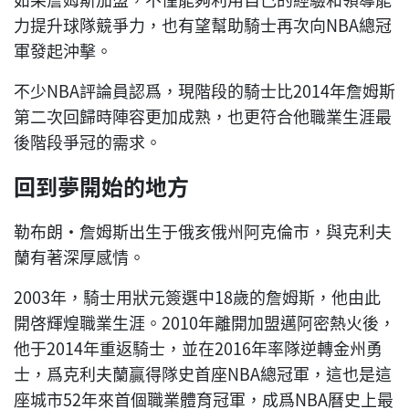
力提升球隊競爭力，也有望幫助騎士再次向NBA總冠
軍發起沖擊。
不少NBA評論員認爲，現階段的騎士比2014年詹姆斯
第二次回歸時陣容更加成熟，也更符合他職業生涯最
後階段爭冠的需求。
回到夢開始的地方
勒布朗·詹姆斯出生于俄亥俄州阿克倫市，與克利夫
蘭有著深厚感情。
2003年，騎士用狀元簽選中18歲的詹姆斯，他由此
開啓輝煌職業生涯。2010年離開加盟邁阿密熱火後，
他于2014年重返騎士，並在2016年率隊逆轉金州勇
士，爲克利夫蘭贏得隊史首座NBA總冠軍，這也是這
座城市52年來首個職業體育冠軍，成爲NBA曆史上最