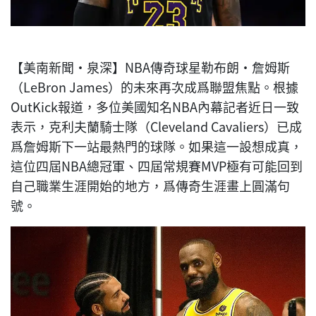
【美南新聞·泉深】NBA傳奇球星勒布朗·詹姆斯
（LeBron James）的未來再次成爲聯盟焦點。根據
OutKick報道，多位美國知名NBA內幕記者近日一致
表示，克利夫蘭騎士隊（Cleveland Cavaliers）已成
爲詹姆斯下一站最熱門的球隊。如果這一設想成真，
這位四屆NBA總冠軍、四屆常規賽MVP極有可能回到
自己職業生涯開始的地方，爲傳奇生涯畫上圓滿句
號。