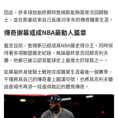
因此，許多球迷始終期待詹姆斯能夠第叁次回歸騎
士，並在那裏結束自己長達20多年的傳奇職業生涯。
傳奇謝幕或成NBA最動人篇章
截至目前，詹姆斯已經成爲NBA曆史得分王，同時保
持著多項聯盟曆史紀錄。無論最終是否回歸克利夫
蘭，他都已被公認爲籃球史上最偉大的球員之一。
如果最終身披騎士戰袍完成職業生涯最後一個賽季，
不僅將爲自己的傳奇畫上圓滿句號，也將爲克利夫蘭
這座城市再添一段值得銘記的體育傳奇。