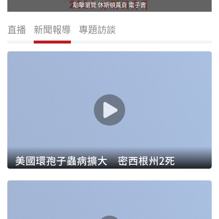
點擊瀏覽 休斯頓黃頁 電子書
直播
新聞報導
專題訪談
美國環孢子蟲病擴大 密西根州2死