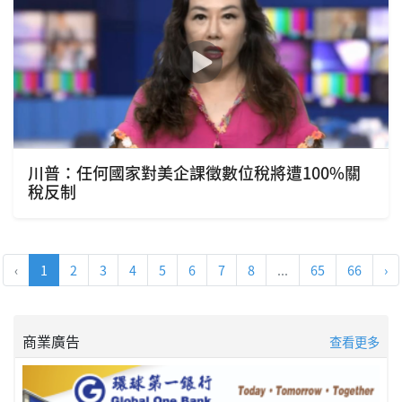
川普：任何國家對美企課徵數位稅將遭100%關
稅反制
‹
1
2
3
4
5
6
7
8
...
65
66
›
商業廣告
查看更多