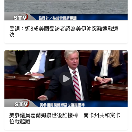
民調：近8成美國受訪者認為美伊沖突難速戰速
決
美參議員葛蘭姆辭世後誰接棒 南卡州共和黨卡
位戰起跑