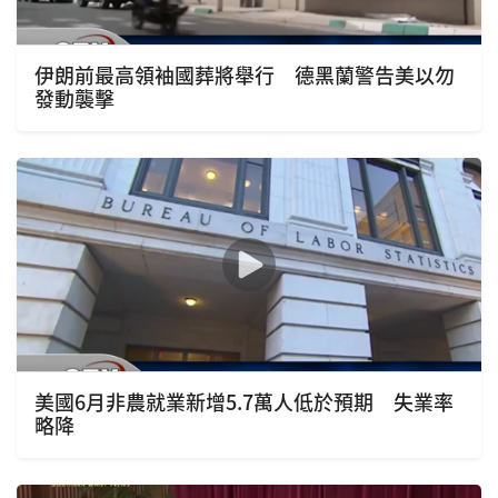
伊朗前最高領袖國葬將舉行 德黑蘭警告美以勿
發動襲擊
美國6月非農就業新增5.7萬人低於預期 失業率
略降