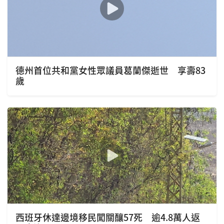
德州首位共和黨女性眾議員葛蘭傑逝世 享壽83
歲
西班牙休達邊境移民闖關釀57死 逾4.8萬人返