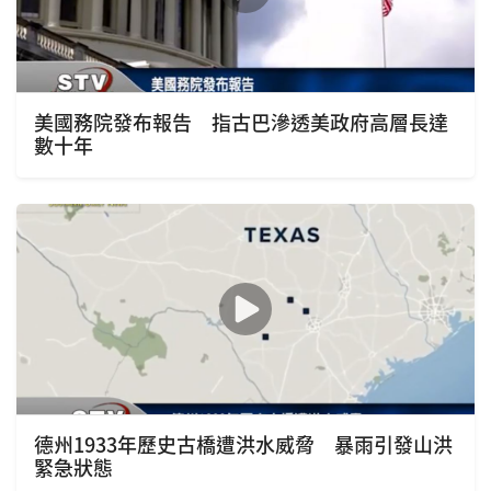
美國務院發布報告 指古巴滲透美政府高層長達
數十年
德州1933年歷史古橋遭洪水威脅 暴雨引發山洪
緊急狀態