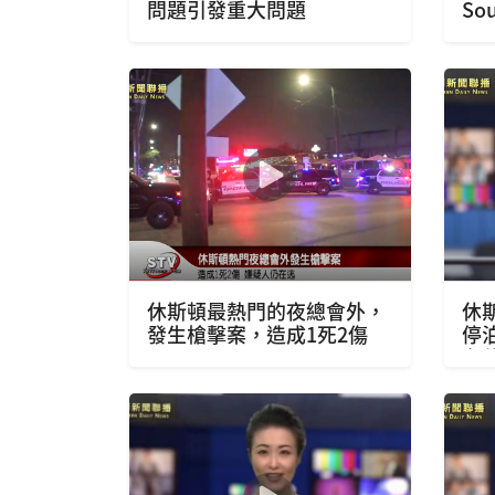
問題引發重大問題
Sou
Hi
正
從
中
休斯頓最熱門的夜總會外，
休
發生槍擊案，造成1死2傷
停
在