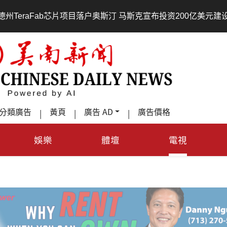
•
户奥斯汀 马斯克宣布投资200亿美元建设AI芯片制造基地
吃
分類廣告
黃頁
廣告 AD
廣告價格
|
|
|
娛樂
體壇
電視