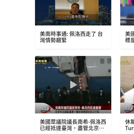
美南時事通: 佩洛西走了 台
美國
灣情勢趨緊
標
美國眾議院議長南希-佩洛西
休斯
已經抵達臺灣，盡管北京方
Tu