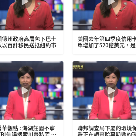
國德州政府高層包下巴士
美國去年第四季度信用
數以百計移民送抵紐約市
單增加了520億美元，是
年以來最大增幅
著華觀點 : 海湖莊園不寧
聯邦調查局下屬的環境
FBI佛曉搜索川普私宅 茲
署正在調查哈裏斯縣的