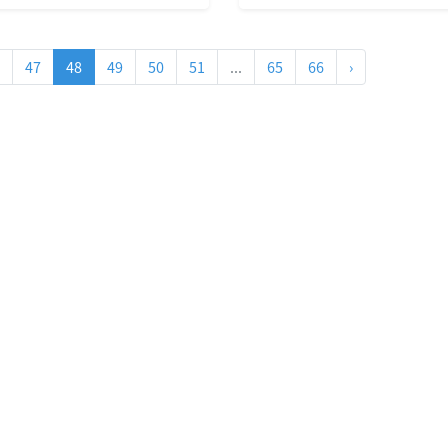
，以減少我們街道上的槍
事長、國際貿易中心主
數量
蔚華先生在休斯頓白宮
宅）組織僑社為哈裏斯
四區專員傑克·卡格爾
47
48
49
50
51
...
65
66
›
連任募捐