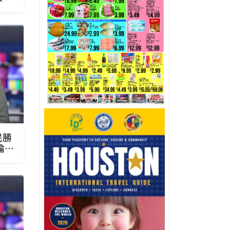
民勝
倫·
聞傳