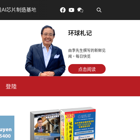
•
對了更年輕：花青素如何守住細胞、血管與大腦活力
眼
环球札记
由李先生撰写的新鲜见
闻，每日快览
点击阅读
登陸