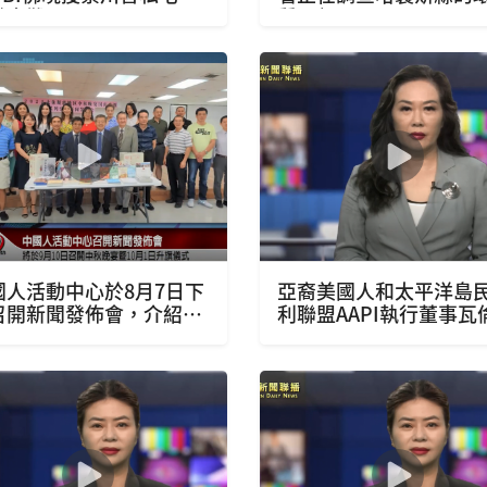
體大難了
質量部
國人活動中心於8月7日下
亞裔美國人和太平洋島
召開新聞發佈會，介紹該
利聯盟AAPI執行董事瓦
心將於9月10日召開中秋
尼科爾專程訪問美南新
宴暨10月1日升旗儀式暨
媒集團
旗遊園會一系列議程暨籌
工作