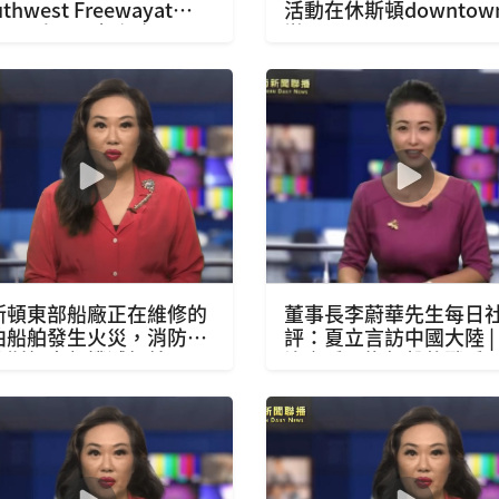
thwest Freewayat
活動在休斯頓downtow
lcroft上，一輛紅色SUV
辦
在行駛時，突然一個孩子
行駛的汽車中跌落在馬路
央
斯頓東部船廠正在維修的
董事長李蔚華先生每日
泊船舶發生火災，消防員
評：夏立言訪中國大陸 |
休斯頓東部撲滅船舶火災
治之爭是塲無聲的戰爭