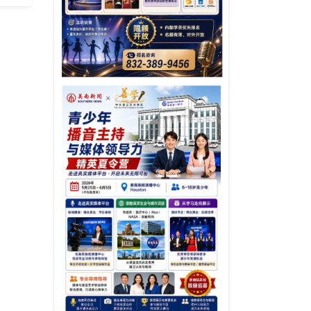
席李
（李
郡第
競選