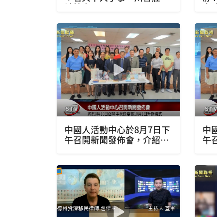
被抄家
事
中國人活動中心於8月7日下
中
午召開新聞發佈會，介紹該
午
中心將於9月10日召開中秋
中
晚宴暨10月1日升旗儀式暨
晚
升旗遊園會一系列議程暨籌
升
劃工作
劃