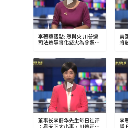
李著華觀點: 怒與火 川普遭
美
司法羞辱將化怒火為參選總
將
統動力
董事长李蔚华先生每日社评
李
：看天下大小事，川普莊園
靜 