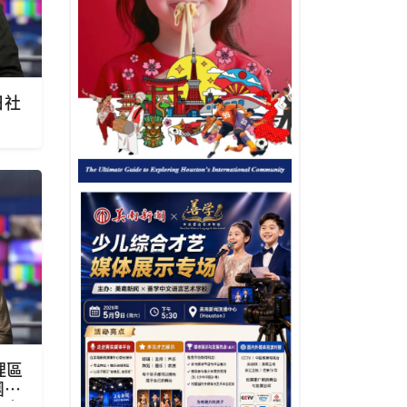
日社
理區
團董