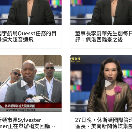
宇航局Quesst任務的目
董事長李蔚華先生創每
是擴大超音速飛
評：佩洛西離臺之後
頓市長Sylvester
27日晚，休斯頓國際管
rner正在舉辦槍支回購計
區長、美南新聞傳媒集