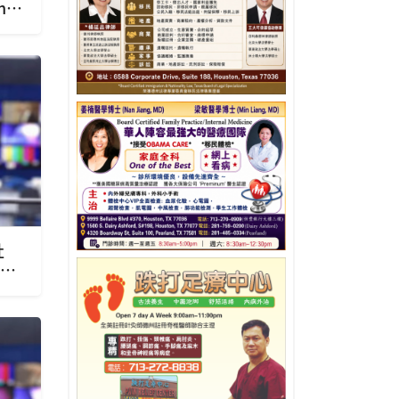
n舉
社
 政