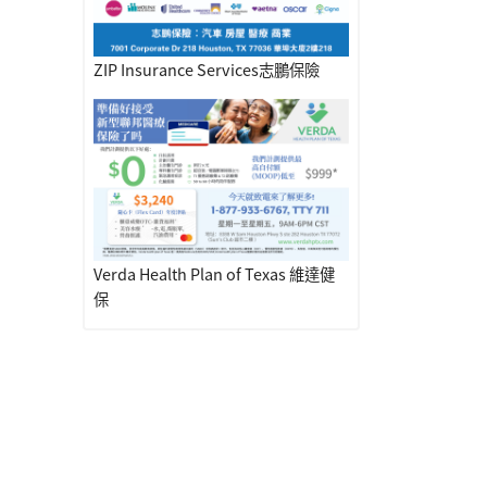
ZIP Insurance Services志鵬保險
Verda Health Plan of Texas 維達健
保