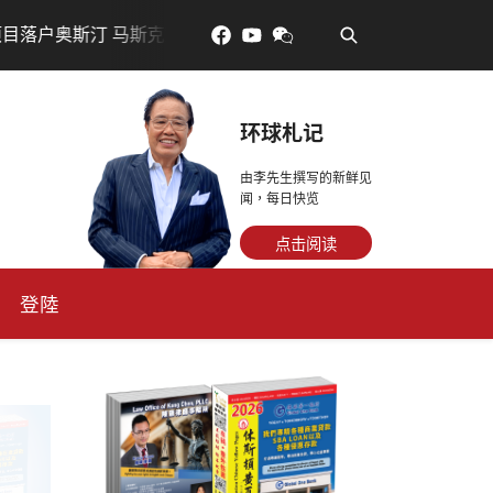
•
斯汀 马斯克宣布投资200亿美元建设AI芯片制造基地
吃對
环球札记
由李先生撰写的新鲜见
闻，每日快览
点击阅读
登陸