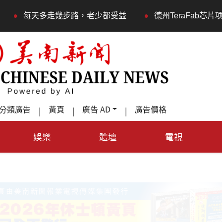
•
多走幾步路，老少都受益
德州TeraFab芯片项目落户奥
分類廣告
黃頁
廣告 AD
廣告價格
|
|
|
娛樂
體壇
電視