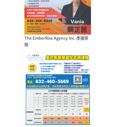
The EmberRise Agency Inc. 彥揚保
險