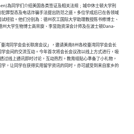
Chen)為同学们介绍美国各类签证及相关法规﹔城中休士顿大学刑
的犯罪型态及电话诈骗手法提出防范之道。多位学成后已在各领域
面试经验。他们分别為：德州农工国际大学助理教授陈书修博士、
员的奥斯丁德州大学生物博士高崇旋、李昱勋资深会计师及在波士顿Dana-
。
臺湾同学会会长联席会议」，邀请美南8州各校臺湾同学会会长
同学会间的交流互动。今年首次将会长会议改以线上方式进行，吸
学透过线上通讯即时讨论，互动热烈。教育组贴心準备了小礼物，
同学，让同学在获得实用留学资讯的同时，亦可感受到来自家乡的