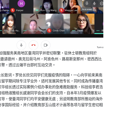
但為加强服务美南地区臺湾同学并密切联繫，驻休士顿教育组特於
会议，邀请德州、奥克拉荷马州，阿肯色州、路易斯安那州、密西西比
齐聚，透过云端平台即时互动交流。
长致词。罗处长欣见同学们克服疫情的阻碍，一心向学前来美南
在留学期间除专注学业外，适时发展其他专长，同时成為传播臺湾
家华组长透过实际案例介绍办事处的急难救助服务，科技组李君浩
育组杨淑雅组长感谢同学会会长们的支持，自本年3月疫情爆发以
宣导，使臺湾同学们均平安健康无虞﹔另说明教育部所推动的海外
分享国际经验，并介绍教育部玉山揽才计画等各项与留学生密切相