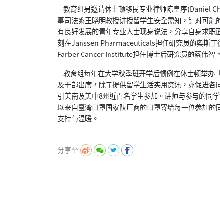
教育组另邀请休士顿移民专业律师陈皇序(Daniel 
事司法系王晓明教授讲授留学生安全需知，针对可能
有良好发展的青年专业人士现身说法，分享自身求职
刻在Janssen Pharmaceuticals担任研究
Farber Cancer Institute担任博士后研究员的蔡伟智
教育组每年在大学秋季班开学后惯例在休士顿举办「
及干部出席，除了提供留学生活实用资讯，亦促进各
引美南及美中8州近百名学生参加。讲师与参与的同
以来自臺湾口罩国家队厂商的口罩寄给每一位参加的
支持与温暖。
分享至