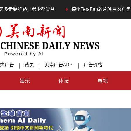
•
少都受益
德州TeraFab芯片项目落户奥斯汀 马斯克宣布
类广告
黄页
美南广告AD
广告价格
|
|
|
娱乐
体坛
电视