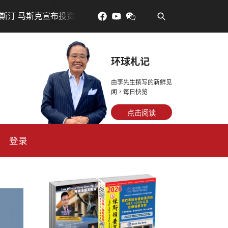
•
投资200亿美元建设AI芯片制造基地
吃對了更年輕：花青素
环球札记
由李先生撰写的新鲜见
闻，每日快览
点击阅读
登录