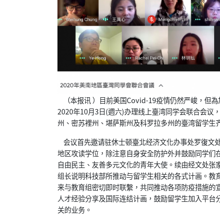
（本报讯 ）目前美国Covid-19疫情仍然严峻，
2020年10月3日(週六)办理线上臺湾同学会联合
州、密苏裡州、堪萨斯州及科罗拉多州的臺湾留学生
会议首先邀请驻休士顿臺北经济文化办事处罗復文处
地区攻读学位，除注意自身安全防护外并鼓励同学们
自由民主、友善多元文化的青年大使。续由经文处张
组长说明科技部所推动与留学生相关的各式计画。教
来与教育组密切即时联繫，共同推动各项防疫措施的
人才经验分享及国际连结计画，鼓励留学生加入平台
关的业务。