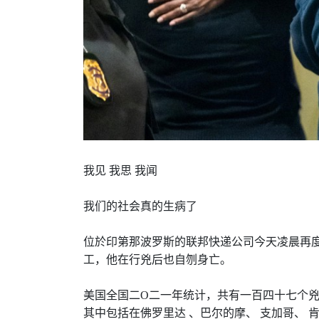
我见
我思
我闻
我们的社会真的生病了
位於印第那波罗斯的联邦快递公司今天凌晨再
工，他在行兇后也自刎身亡。
美国全国二
O
二一年统计，共有一百四十七个
其中包括在佛罗里达
、巴尔的摩、
支加哥、