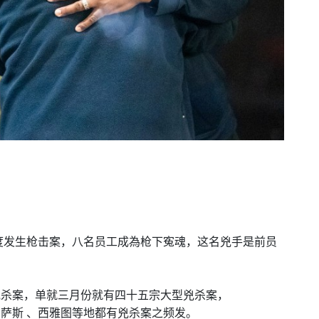
度发生枪击案，八名员工成為枪下寃魂，这名兇手是前员
兇杀案，单就三月份就有四十五宗大型兇杀案，
肯萨斯
、西雅图等地都有兇杀案之频发。