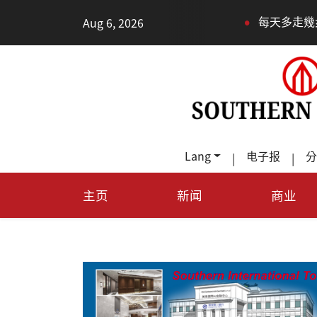
•
•
Aug 6, 2026
每天多走幾步路，老少都受益
Lang
电子报
分
|
|
主页
新闻
商业