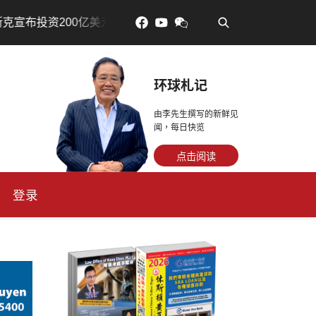
•
建设AI芯片制造基地
吃對了更年輕：花青素如何守住細胞
环球札记
由李先生撰写的新鲜见
闻，每日快览
点击阅读
登录