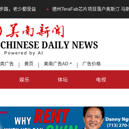
德州TeraFab芯片项目落户奥斯汀 马斯克宣布投资200亿美元
类广告
黄页
美南广告AD
广告价格
|
|
|
娱乐
体坛
电视