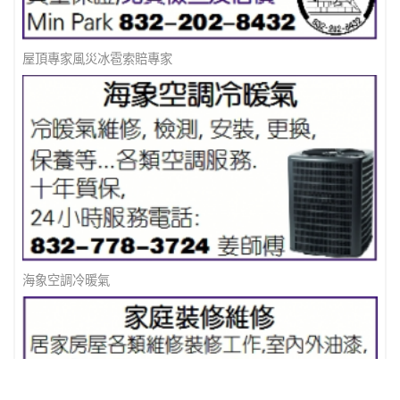
屋頂專家風災冰雹索賠專家
海象空調冷暖氣