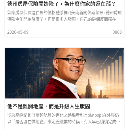
德州房屋保險開始降了，為什麼你家的還在漲？
您家房屋保險還在舊的價格體系裡?(美南新聞休斯頓訊) 德州房屋
保險今年開始降價了，但是很多人發現，自己的房保反而還在漲
價，那這到底是怎麼回事？ 本報邀請以解說清晰、專業而聞名於
2026-05-09
3863
華裔社區的志鵬保險來談談這個問題，志鵬保險表示：其實不是
市場沒降，而是你還在舊的價格體系裡，以下將為您解說分析。
志鵬保險這兩個月幫客戶看保單的時候，已經看到很明顯的分
化。有人從$3000降到兩千多，但也有人甚麼都沒動，續約還在
漲價。也就是說，現在這個市場，不是一起漲或一起降，而是已
經開始分成兩批人了。
他不是離開地產，而是升級人生版圖
從房產經紀到財富領航員的進化之路編者引言:&nbsp;在外界仍
以「是否還在做地產」來定義職業的時候，有人早已悄悄完成了
一場更深層的轉變。金非，這位深耕海外房地產市場二十年的資