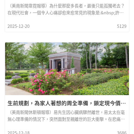
（美南新聞韋霓報導）為什麼那麼多長者，最後只能孤獨老去？
在現代社會，一個令人心痛卻愈來愈常見的現象是:&nbsp;許多
父母輩長者，晚年往往孤獨終老。不是孩子不孝，而是子女正值
2025-12-20
5129
中年，面對工作、房貸、子女教育的多重壓力，往往直到
&nbsp;65&nbsp;歲退休&nbsp;才真正有時間陪伴父母，但此
時，父母往往已經年邁甚至需要長期照顧。如果人生可以重新安
排，是否有另一種可能？提早規劃，人生可以不一樣本報專訪新
移民翻譯與諮詢公司&nbsp;NITC LLC&nbsp;創辦人俞先生與許
女士。他們以自身多年觀察與經驗分享一個核心理念：若能提早
生前規劃，為家人著想的周全準備，鎖定現今價格，為家人省下金錢與心力
（美南新聞休斯頓報導）易先生因心臟病驟然離世，易太太在毫
無心理準備的情況下，突然面對至親離世的巨大衝擊。在悲痛之
中，她卻必須於短短&nbsp;48 小時內 做出多項艱難決定，從殯
2025-12-18
3686
儀安排、形式選擇到費用支付，每一步都充滿壓力。缺乏經驗、