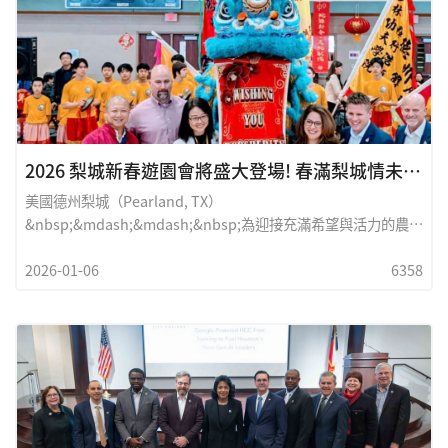
起一座看不見、卻溫暖而堅實的橋梁。Sunny是「一米陽光家庭
護理中心(SEC Home Care)」的負責人。過去十年，她始終站在
家庭與護工之間，傾聽、溝通、引導、培訓，讓照顧不只是服
務，而是有溫度的陪伴。她常說：&ldquo;我做的不
2026 梨城新春遊園會將盛大登場! 春滿梨城情未遠，年逢此處意相通
美國德州梨城（Pearland, TX）
&nbsp;&mdash;&mdash;&nbsp;為迎接充滿希望與活力的農曆
新年，2026&nbsp;梨城新春遊園會（2026 Pearland Lunar
2026-01-06
6358
New Year Festival）&nbsp;將於&nbsp;2026&nbsp;年
&nbsp;2&nbsp;月&nbsp;21&nbsp;日（星期六）上午
&nbsp;11&nbsp;點至下午&nbsp;4&nbsp;點，在
&nbsp;Pearland Recreation&nbsp;舉行。本次活動將透過豐
富多彩的文化展示與互動體驗，與社區民眾共慶新春佳節，傳承
中華傳統文化。