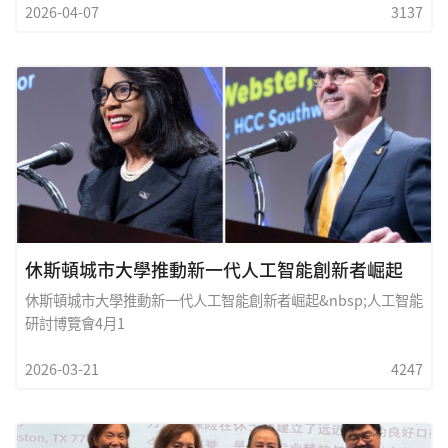
2026-04-07
3137
年的主題為&ldquo;畫下你最愛的H Mart瞬間&rdquo;,鼓勵小朋
友以&nbsp;H Mart&nbsp;的各種經驗作為創作靈感
&nbsp;&mdash;&mdash;&nbsp;無論是逛超市的瞬間、做飯的
時刻,還是一場午後野餐,哪怕只是你的奇思妙想,都請告訴我們
&nbsp;H Mart&nbsp;如何啟發了你的創作!本次比賽將於4月3
日(星期五)至4月26日(星期日)期間舉行,開放給Pre-K至五年級,且
家長或監護人為H Mart Sma
休斯頓城市大學推動新一代人工智能創新者崛起
休斯頓城市大學推動新一代人工智能創新者崛起&nbsp;人工智能
研討博覽會4月1
2026-03-21
4247