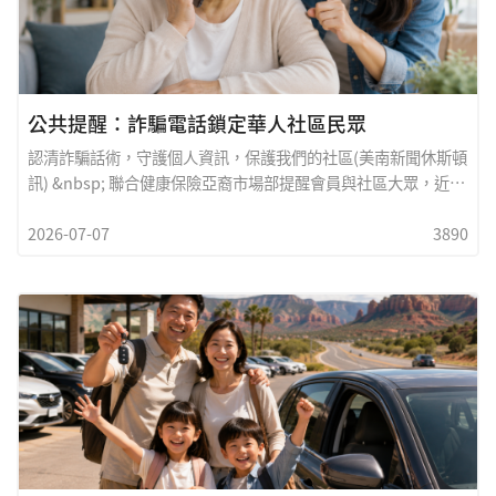
新、培養實戰人才的核心精神。近年來，HCC在人工智能教育上
的快速布局，不僅讓休斯頓成為AI人才的重要培育基地，也讓更
多普通學生看見一條嶄新的未來道路
公共提醒：詐騙電話鎖定華人社區民眾
認清詐騙話術，守護個人資訊，保護我們的社區(美南新聞休斯頓
訊) &nbsp; 聯合健康保險亞裔市場部提醒會員與社區大眾，近期
針對華人社區以及一般民眾的詐騙電話明顯增加。這些電話可能
2026-07-07
3890
看似來自保險公司 (包括聯合健康保險) 或其他醫療保健機構，目
的是取得敏感的個人資料。詐騙手法來電者可能謊稱代表保險公
司，有些甚至冒充聯合健康保險或其亞裔市場部人員。常見警訊
包括：