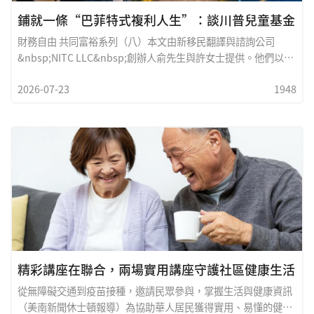
鋪就一條“巴菲特式複利人生”：談川普兒童基金
財務自由 共同富裕系列（八）本文由新移民翻譯與諮詢公司
&nbsp;NITC LLC&nbsp;創辦人俞先生與許女士提供。他們以自
身多年觀察與經驗分享一個理念：財務自由，共同富裕。在咱們
2026-07-23
1948
華人家庭裡，長輩給晚輩壓歲錢、紅包是傳統。但很多時候，這
些錢存著存著，就被日常開銷&ldquo;不知不覺&rdquo;花掉
了。今天，我想和大家聊一個能讓這筆錢真正&ldquo;錢生錢
&rdquo;的好政策&mdash;&mdash;川普兒童基金（Trump
Child Savings Account）。為什麼這杯&ldquo;茶&rdquo;，
對上了巴菲特的&ldquo;胃口&rdquo;？股神巴菲特曾多次建
議：&ldquo;普
精彩講座在聯合，兩場實用講座守護社區健康生活
從無障礙交通到疫苗接種，邀請民眾參與，掌握生活與健康資訊
（美南新聞休士頓報導）為協助華人居民獲得實用、易懂的健康