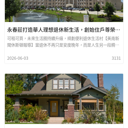
永春莊打造華人理想退休新生活，創始住戶尊榮計畫啟動
可租可買，未來生活圈持續升級，規劃便利退休生活村【美南新
聞休斯頓報導】當退休不再只是安度晚年，而是人生另一段精彩
旅程的開始，居住環境的選擇便成為影響未來生活品質的重要關
2026-06-03
3131
鍵。位於休士頓西南區的永春莊豪華退休生活村
（Everspring），近期推出「創始住戶尊榮計畫」，提供購屋與
租賃雙重優惠，希望讓更多華人長者提前規劃退休生活，也讓子
女能夠放心將父母託付於安全、舒適且充滿人情味的環境。即日
起至2026年7月31日止，永春莊推出限量創始住戶優惠，購屋最
高可享九折優惠，租賃每月最高可省下2,000美元，吸引不少正
在規劃退休生活的家庭關注。