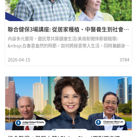
聯合健保3場講座: 從居家種植、中醫養生到社會福利
內容多元實用，邀民眾共築健康生活(美南新聞休斯頓報導)
&nbsp;在春意盎然的時節，如何將綠意帶入生活，同時兼顧身心
健康，成為許多民眾關注的話題。由聯合健保
2026-04-15
3784
UnitedHealthcare 於休士頓設立的亞裔資訊中心，近期推出一
系列貼近生活的健康教育講座，從居家種植、中醫養生到社會福
利制度，內容多元實用，誠摯邀請社區民眾踴躍參與。從一盆綠
意開始，打造健康生活首場講座以「小盆栽，大收穫：居家容器
種植秘訣」為主題，將於4月16日（週四）上午10點舉行。講座
將帶領民眾了解如何在有限空間中種植，不僅為生活增添綠意，
也能透過