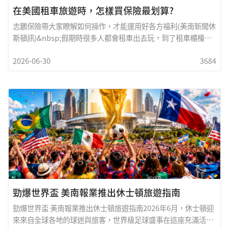
在美國租車旅遊時，怎樣買保險最划算?
志鵬保險帶大家瞭解如何操作，才能運用好各方福利(美南新聞休
斯頓訊)&nbsp;假期時很多人都會租車出去玩，到了租車櫃檯，
工作人員通常都會問一句：&ldquo;要不要買車輛保險？
2026-06-30
3684
&rdquo;您可知道，租車時怎樣買保險最划算?&nbsp;本報邀請
以解說清晰、專業而聞名於華裔社區的志鵬保險來談談這個問
題，能讓您省好幾百元。志鵬保險表示，租車公司賣的車險價格
一般是一天&nbsp;$30到$40，如果租車一周，本來租一周的車
才要$200，而車保險就要$250，比租車還貴，真是太坑了！而
很多人不知道的是：如果你用信用卡租車，並且自己有基本的車
險，其實就等於有了周全的保障，而且出了事故沒有自付額，修
車自己不需承擔任何費用，不像用自己的車險還有自付額！志鵬
保險帶大家瞭解具體怎麼操作，才能利用好各方福利，幫你租車
直接省好幾百元！
勁爆世界盃 美南報業推出休士頓旅遊指南
勁爆世界盃 美南報業推出休士頓旅遊指南2026年6月，休士頓迎
來來自全球各地的球迷與旅客，世界級足球盛事在這座充滿活力