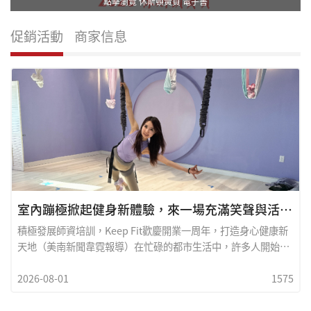
點擊瀏覽 休斯頓黃頁 電子書
促銷活動
商家信息
室內蹦極掀起健身新體驗，來一場充滿笑聲與活力的空中冒險
積極發展師資培訓，Keep Fit歡慶開業一周年，打造身心健康新
天地（美南新聞韋霓報導）在忙碌的都市生活中，許多人開始重
新思考：運動除了燃燒熱量、雕塑身形，也成為一段安頓情緒、
2026-08-01
1575
恢復能量的時間。位於密蘇里市的纖體瑜珈普拉提（Keep Fit
Yoga Pilates），正是以「身心靈整體平衡」為核心，希望為學
員打造一處兼具專業訓練、溫暖陪伴與療癒氛圍的健康空間。休