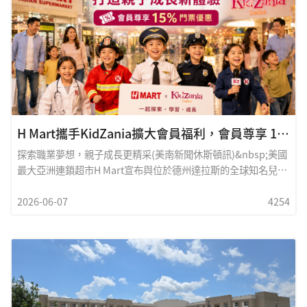
與物流產業快速發展，企業對技術型人才的需求持續攀升。也因
此，越來越多華裔家庭開始重新思考：除了四年制大學，是否還
有一條更務實、更快速、真正通往就業的道路？
H Mart攜手KidZania擴大會員福利，會員尊享 15%門票優惠
探索職業夢想，親子成長更精采(美南新聞休斯頓訊)&nbsp;美國
最大亞洲連鎖超市H Mart宣布與位於德州達拉斯的全球知名兒童
職業體驗主題樂園KidZania&nbsp;合作,為H Mart會員提供專屬
2026-06-07
4254
優惠福利。即日起,H Mart會員購買KidZania門票可享85折優
惠。欲於現場購票享有優惠的會員,需於KidZania售票櫃檯購票
時出示&nbsp;H Mart會員卡。若選擇線上購票,會員可於
KidZania官方網站(https://dallas.kidzaniausa.com/)輸入優惠
碼&ldquo;HMART15&rdquo;,即可享有門票85折優惠。如需了
解更多本次合作活動資訊,請聯繫H Mart客戶服務中心877