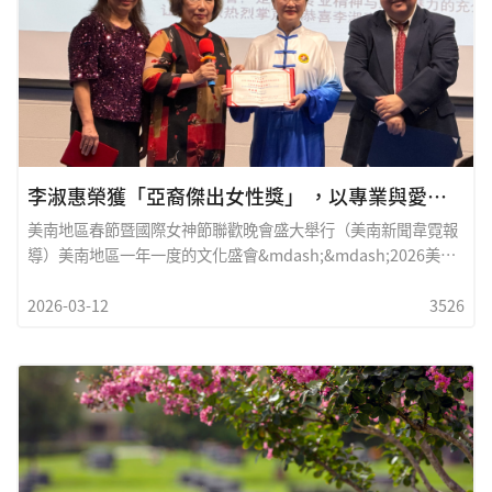
李淑惠榮獲「亞裔傑出女性獎」 ，以專業與愛心守護社區長者
美南地區春節暨國際女神節聯歡晚會盛大舉行（美南新聞韋霓報
導）美南地區一年一度的文化盛會&mdash;&mdash;2026美南
地區春節暨國際女神節聯歡晚會，於3月7日隆重舉行。活動匯聚
2026-03-12
3526
來自美南各地的僑界領袖、社區賢達與傑出女性，現場氣氛熱
烈、星光閃耀，在歡聲與掌聲中圓滿落幕，為今年的春節慶祝活
動寫下精彩的一頁。本次盛會不僅展現華人社區團結向心的力
量，也彰顯女性在社會、家庭與社區中的重要角色。其中，萬德
福保險負責人李淑惠因多年服務社區、關懷長者的卓越貢獻，榮
獲「美南地區亞裔傑出女性獎」，成為晚會最受矚目的焦點之
一。匯聚僑界菁英:&nbsp;