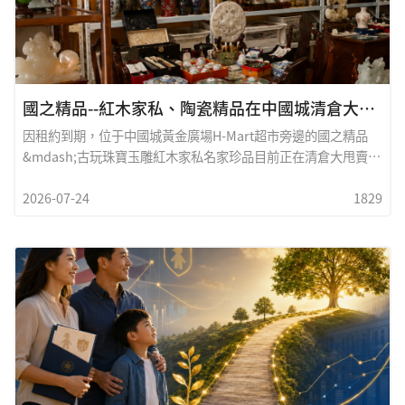
國之精品--紅木家私、陶瓷精品在中國城清倉大甩賣 ！
因租約到期，位于中國城黃金廣場H-Mart超市旁邊的國之精品
&mdash;古玩珠寶玉雕紅木家私名家珍品目前正在清倉大甩賣！
此次展銷有古典紅木家具、精品瓷器、瓷雕、湘繡大落地屏風、
2026-07-24
1829