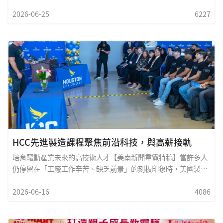
的城市熱烈登場。無論您是專程前來為心愛球隊吶喊助威，沉浸
2026-06-25
6227
於激情澎湃的國際足球氛圍，還是希望在觀賽
HCC先進製造課程聚焦前沿科技，與高薪接軌
培育驅動產業未來的高技術人才【美南新聞韋霓特稿】當許多人
仍停留在「工廠工作辛苦、缺乏前景」的刻板印象時，美國製造
業其實早已悄然轉型。今日的先進製造（Advanced
2026-06-16
4086
Manufacturing），不再只是傳統車床與重工業，而是融合電腦
科技、精密機械、自動化系統、工程技術與人工智能的高需求產
業。尤其在德州與休斯頓，隨著能源、航太、醫療設備、高科技