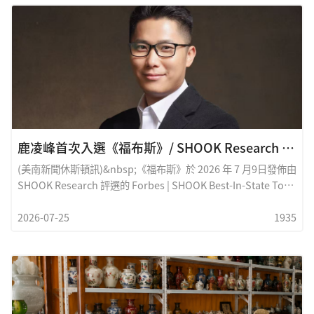
士頓首個引進室內蹦極的華人瑜伽館Keep
鹿凌峰首次入選《福布斯》/ SHOOK Research 2026 年德州頂尖金融保障專業人士榜單
(美南新聞休斯頓訊)&nbsp;《福布斯》於 2026 年 7 月9日發佈由
SHOOK Research 評選的 Forbes | SHOOK Best-In-State Top
Financial Security Professionals 榜單。鹿凌峰先生在職業生
2026-07-25
1935
涯進入第九年之際，代表 Lumina Wealth｜New York Life 位於
德克薩斯州Conroe辦公室首次入選榜單，並在德州南部地區排
名第&nbsp;26&nbsp;位。榜單中的專業人士由獨立研究機構
&nbsp;SHOOK