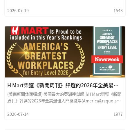
與生活資訊，UnitedHealthcare聯合健康保險將於7月及8月舉
2026-07-19
1543
辦兩場社區講座，主題分別聚焦於METROLift無障礙共乘輔助交
通服務，以及及時接種疫苗的重要性。活動免費開放社區民眾參
與，無法親臨現場者，也可透過Zoom線上聆聽。聯合健保亞裔
市場成立超過三十年，長期以語言與文化為橋梁，服務亞裔社
區，並定期舉辦健康教育、福利制度及生活資訊講座，幫助民眾
更容易理解與運用各項社區資源。此次兩場講座貼近日常需求，
歡迎長者、照顧者及關心健康的民眾踴躍參加。
H Mart榮獲《新聞周刊》評選的2026年全美最佳入門級職場
(美南新聞休斯頓訊) 美國最大的亞洲連鎖超市H Mart榮獲《新聞
周刊》評選的2026年全美最佳入門級職場(America&rsquo;s
Greatest Workplaces for Entry Level 2026)殊榮,展現出H art
2026-07-14
1977
持續支持並培育職場新人的承諾,致力於為各部門的年輕人才打造
良好的成長與發展環境。此項評選由Plant-A Insights Group進
行全美調查,分析超過113,000位美國入門級員工的訪談資料,並透