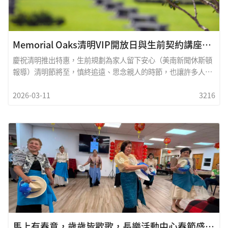
Memorial Oaks清明VIP開放日與生前契約講座，享受全年最大折扣
慶祝清明推出特惠，生前規劃為家人留下安心（美南新聞休斯頓
報導）清明節將至，慎終追遠、思念親人的時節，也讓許多人重
新思考生命與傳承的意義。Memorial Oaks&nbsp;橡林紀念園
2026-03-11
3216
今年清明期間推出年度特惠活動，同時提醒社區民眾：生前規劃
並非忌諱，而是一份成熟而溫暖的人生安排。對許多家庭而言，
提前規劃身後事，不僅能確保自己的心願被尊重，更能在家人最
艱難的時刻，減少慌亂與負擔。Memorial Oaks&nbsp;特別舉
辦VIP開放日與生前契約講座，希望幫助更多家庭了解生前規劃
的重要性，為未來做好準備。從避談到重視
馬上有春意，歲歲皆歡歌，長樂活動中心春節盛典掌聲不斷