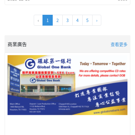
情緒尚未平復，讓她身心俱疲。生前規劃，讓家人在悲傷中少一
份慌亂易太太的朋友感嘆，如果能早一步完成生前計畫，這段過
程就不會如此倉促又沉重。事實上，生前計畫並不是不吉利，而
‹
1
2
3
4
5
›
是一種為家人著想的周全準備，能在關鍵時刻，替摯愛的人減輕
最實際的負擔。為什麼「生前計畫」如此重要？我們特
商業廣告
查看更多