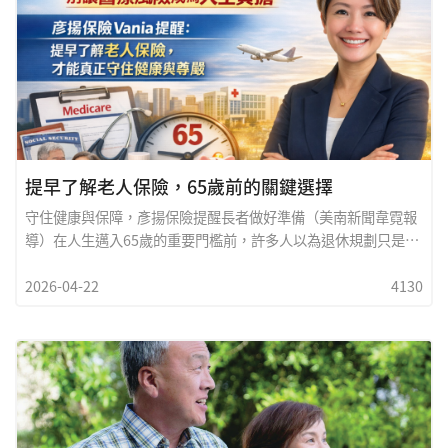
「近距離」與「互動感」。去年中秋舉辦的沙龍活動，因打破舞
臺與觀眾之間的界線，讓演奏者與聽眾能夠直接交流，獲得廣泛
好評。許多觀眾表示，這樣的形式不僅更容易理解樂曲，也更能
投入其中，感受到音樂的溫度與生命力。今年五月的兩場沙龍，
節目內容同樣精心策劃，涵蓋多首華人耳熟能
提早了解老人保險，65歲前的關鍵選擇
守住健康與保障，彥揚保險提醒長者做好準備（美南新聞韋霓報
導）在人生邁入65歲的重要門檻前，許多人以為退休規劃只是關
於存款與生活安排，卻忽略了一項最關鍵的保障
2026-04-22
4130
&mdash;&mdash;醫療保險。事實上，在美國，老人醫療保險
（Medicare）的申請與選擇，往往決定了一個人未來十年甚至數
十年的醫療品質與經濟壓力。彥揚保險顧問Vania關芷茵指出，
幾乎每一位即將滿65歲的民眾，都會面臨一連串相似的疑問：什
麼時候應該開始申請？醫療計畫該如何選擇？退休金何時領取最
有利？如果目前身體健康，是否可以延後申請？這些問題看似簡
單，實則關係重大，一旦判斷錯誤，可能帶來長期罰款與保障缺
口。