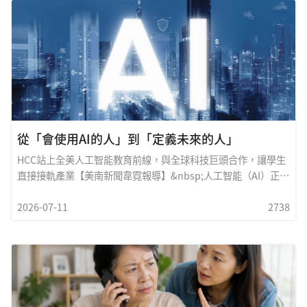
過大量的研究,針對專業發展機會、培訓品質,以及18至28歲員工
的整體工作體驗等重要指標進行評估。此次排名反映了在為入門
級職場員工創造支持性工作環境方面表現卓越的企業,重點關注職
涯發展、技能培訓與職場參與度。H
從「會使用AI的人」到「定義未來的人」
HCC站上全美人工智能教育前線，與全球科技巨頭合作，讓學生
直接接軌產業【美南新聞韋霓報導】&nbsp;人工智能（AI）正在
快速改變世界。從醫療診斷、金融分析、物流管理，到新聞寫
2026-07-11
2738
作、教育、設計與日常生活，AI已不再只是科技公司的專利，而
是逐漸成為每個人未來工作與生活的一部分。許多人開始意識
到：未來真正重要的，不只是「會不會使用AI」，而是「能不能
與AI一起工作」。而在這場全球變革之中，Houston City
College（休斯頓城市大學，簡稱HCC）正持續走在全美人工智
能教育的最前線。2025年，Houston Community College正式
更名為Houston City College，但不變的是它持續推動教育創