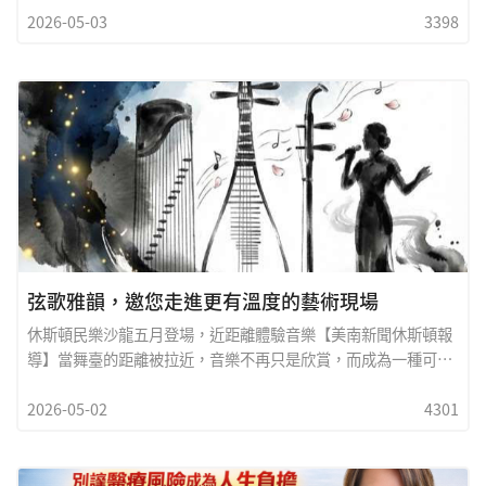
2026-05-03
3398
深經紀人，沒有離開熟悉的領域，而是站上更高的視角，重新思
考「房產」與「財富」的真正關係。在時代變局與客戶需求的推
動下，他選擇的不是轉身，而是升級。作者: 金非見證無數家庭
落地生根，房產只是財富的一部分最近聽到一些有趣的聲音，說
弦歌雅韻，邀您走進更有溫度的藝術現場
休斯頓民樂沙龍五月登場，近距離體驗音樂【美南新聞休斯頓報
導】當舞臺的距離被拉近，音樂不再只是欣賞，而成為一種可以
被感受、交流、甚至參與的體驗。繼今年一月成功舉辦「2026第
2026-05-02
4301
十四屆新年民族音樂會」之後，休斯頓中華民樂團再度啟動文化
推廣步伐，將於5月9日與5月31日，在休斯頓舉辦兩場別具特色
的「音樂沙龍演奏會」，邀請民眾在輕鬆親近的氛圍中，重新認
識中國傳統音樂之美。與傳統大型音樂會不同，民樂沙龍更強調