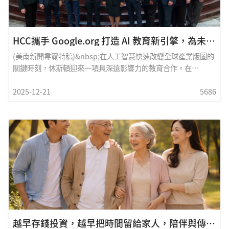
HCC攜手 Google.org 打造 AI 教育新引擎，為未來人才鋪路，展開200 萬美元策略合作案
(美南新聞韋霓特稿)&nbsp;在人工智慧快速改變全球產業版圖的
關鍵時刻，休斯頓迎來一項具深遠影響力的教育合作。在
12&nbsp;月&nbsp;16&nbsp;日，Houston City College（休
2025-12-21
5686
斯頓城市大學，HCC）於&nbsp;West Loop&nbsp;校區舉行早
餐暨記者簡報會，正式對外宣布與 Google.org&nbsp;展開總額
&nbsp;200&nbsp;萬美元的策略合作計畫，目標直指提升整個
休斯頓地區的&nbsp;AI&nbsp;教育能量，吸引多位教育界領袖
與媒體到場關注。
越早存錢投資，越早把時間留給家人，陪伴與傳承：一個能照顧兩代人的理財選擇