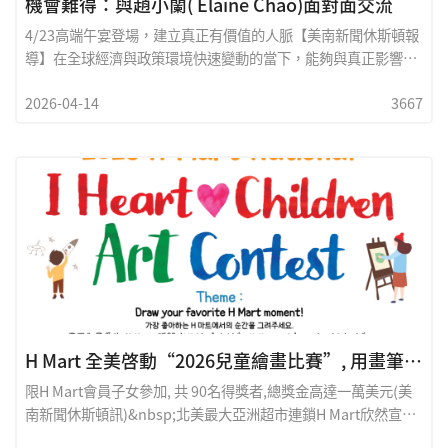
機會難得：與趙小蘭( Elaine Chao)面對面交流
4/23高端午宴登場，建立真正有價值的人脈【美南新聞休斯頓報
導】在全球經濟與政策環境快速變動的當下，能夠與真正影響決
策的人物面對面交流，向來是極為稀有的機會。由美南國際貿易
2026-04-14
3667
中心主辦的一場高端商務交流午宴，將於4月23日隆重舉行，邀
請到前美國運輸部長、亦曾任勞工部長的 Elaine Chao（趙小
蘭）親臨現場，與來賓進行近距離對話。這不僅是一場餐會，更
是一場連結視野與資源的重要平台。
H Mart 全美啓動“2026兒童繪畫比賽”, 用畫筆描繪故事!
限H Mart會員子女參加, 共 90名得獎者,總獎金高達一萬美元(美
南新聞休斯頓訊)&nbsp;北美最大亞洲超市連鎖H Mart欣然宣布,
為慶祝家庭月,即將啓動&ldquo;2026兒童繪畫比賽&rdquo;。今