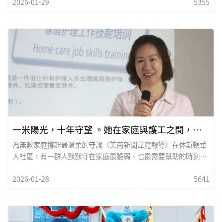
2026-01-29
5355
來說，「晚餐要煮什麼？」往往成了一天之中最有壓力的一道難
題。忙碌生活裡的一盞溫暖燈火想簡單一點，卻又捨不得家人吃
得隨便；想健康一點，又沒有時間從頭準備。也因此，在糖城社
區裡，有一家店悄悄成了不少家庭的三餐「救星」，那就是
&nbsp;Wong BBQ燒臘店。不少熟客都說：「今天不想煮那麼
累，但還是想讓家人吃好一點，就會想到&nbsp;Wong
BBQ。」這間主打正宗港式燒臘的
一米陽光，十年守望 。她在家庭與護工之間，搭起一座有溫度的橋
為無數家庭撐起最溫柔的守護（美南新聞韋霓報導）在休斯頓華
人社區，有一群人默默守在家庭最脆弱、也最需要幫助的時刻。
當長者需要照顧、當孩子需要看管、當主婦分身乏術時，他們走
2026-01-28
5641
進家門，接著生活的重量。這群人就是行走在社區中的一群護工
(Caregivers)，他們來自一米陽光家庭護理中心。而在護工與家
庭之間，還有一位長年穿梭其間的協調者
&mdash;&mdash;Sunny Jiang，她，用十年時間，替社區搭