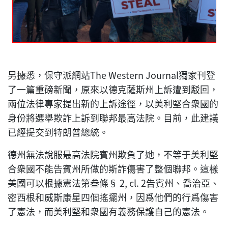
另據悉，保守派網站The Western Journal獨家刊登
了一篇重磅新聞，原來以德克薩斯州上訴遭到駁回，
兩位法律專家提出新的上訴途徑，以美利堅合衆國的
身份將選舉欺詐上訴到聯邦最高法院。目前，此建議
已經提交到特朗普總統。
德州無法說服最高法院賓州欺負了她，不等于美利堅
合衆國不能告賓州所做的斯詐傷害了整個聯邦。這樣
美國可以根據憲法第叁條§ 2, cl. 2告賓州、喬治亞、
密西根和威斯康星四個搖擺州，因爲他們的行爲傷害
了憲法，而美利堅和衆國有義務保護自己的憲法。