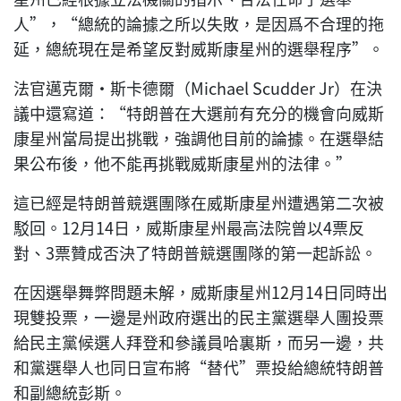
人”，“總統的論據之所以失敗，是因爲不合理的拖
延，總統現在是希望反對威斯康星州的選舉程序”。
法官邁克爾‧斯卡德爾（Michael Scudder Jr）在決
議中還寫道：“特朗普在大選前有充分的機會向威斯
康星州當局提出挑戰，強調他目前的論據。在選舉結
果公布後，他不能再挑戰威斯康星州的法律。”
這已經是特朗普競選團隊在威斯康星州遭遇第二次被
駁回。12月14日，威斯康星州最高法院曾以4票反
對、3票贊成否決了特朗普競選團隊的第一起訴訟。
在因選舉舞弊問題未解，威斯康星州12月14日同時出
現雙投票，一邊是州政府選出的民主黨選舉人團投票
給民主黨候選人拜登和參議員哈裏斯，而另一邊，共
和黨選舉人也同日宣布將“替代”票投給總統特朗普
和副總統彭斯。