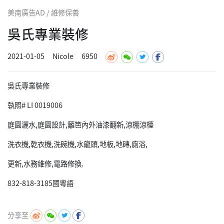
美南廣告AD / 維修保養
吳氏專業裝修
2021-01-05
Nicole
6950
吳氏專業裝修
執照# LI 0019006
庭園灑水,庭園設計,籬笆內外油漆翻新,涼棚涼檯
洗衣機,乾衣機,洗碗機,水龍頭,地板,地磚,廁浴,
更新,水務維修,電路修換.
832-818-3185國粵語
分享至