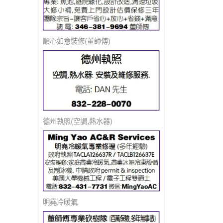
順心如意裝修(董師傅)
德州執照(空調,熱水器)
明堯冷暖氣