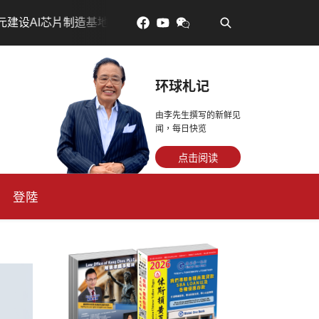
•
芯片制造基地
吃對了更年輕：花青素如何守住細胞、血管與
环球札记
由李先生撰写的新鲜见
闻，每日快览
点击阅读
登陸