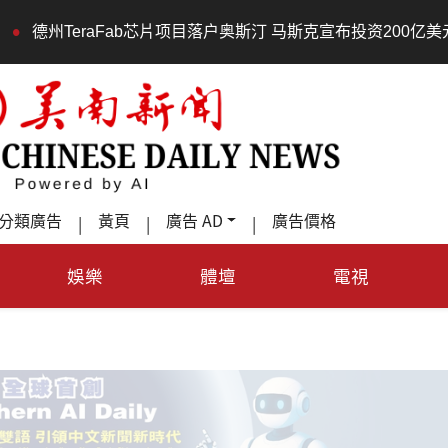
eraFab芯片项目落户奥斯汀 马斯克宣布投资200亿美元建设AI
分類廣告
黃頁
廣告 AD
廣告價格
|
|
|
娛樂
體壇
電視