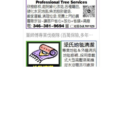
董師傅專業伐樹隊 (百萬保險,多年無事故)
梁氏地毯清潔
家和裝修公司團隊(百萬保險)