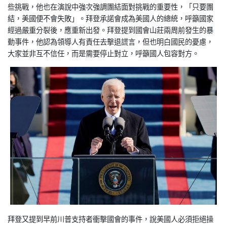
些挑戰，他也在演說中強次強調團結面對挑戰的重要性，「只要團
結，美國便不會失敗」。拜登承諾會成為美國人的總統，呼籲國家
經過嚴重分裂後，應重新出發。拜登提到國會山莊兩周前發生的暴
動事件，他認為領導人有責任去擊退謊言，但也明白國民的憂慮，
大家並非互不信任，而是需要停止對立，呼籲國人包容對方。
拜登又提到早前川普支持者衝擊國會的事件，說美國人必須拒絕操