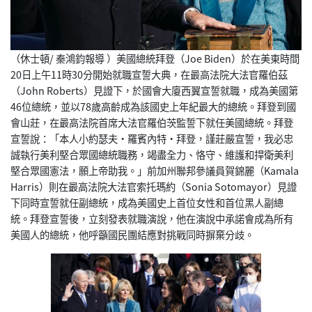
（休士頓/ 秦鴻鈞報導 ）美國總統拜登（Joe Biden）於在美東時間
20日上午11時30分開始就職宣誓大典，在最高法院大法官羅伯茲
（John Roberts）見證下，於國會大廈西翼宣誓就職，成為美國第
46位總統，並以78歲高齡成為該國史上年紀最大的總統。拜登到國
會山莊，在最高法院首席大法官羅伯茨監誓下就任美國總統。拜登
宣誓說：「本人小約瑟夫‧羅賓內特‧拜登，謹莊嚴宣誓，我必忠
誠執行美利堅合眾國總統職務，竭盡全力、恪守、維護和捍衛美利
堅合眾國憲法，願上帝助我。」前加州聯邦參議員賀錦麗（Kamala
Harris）則在最高法院大法官索托瑪約（Sonia Sotomayor）見證
下同時宣誓就任副總統，成為美國史上首位女性和首位黑人副總
統。拜登宣誓後，立刻發表就職演說，他在演說中承諾會成為所有
美國人的總統，他呼籲國民團結應對挑戰同時摒棄分歧。