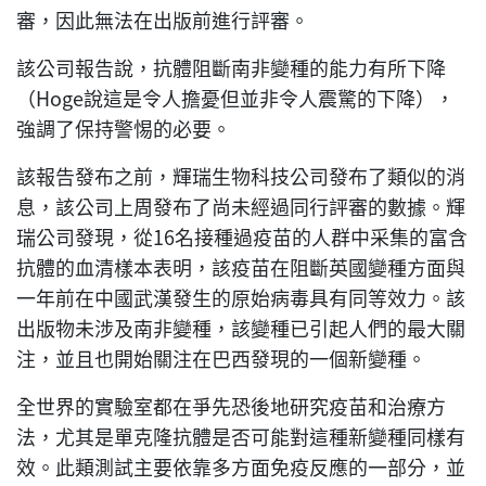
審，因此無法在出版前進行評審。
該公司報告說，抗體阻斷南非變種的能力有所下降
（Hoge說這是令人擔憂但並非令人震驚的下降），
強調了保持警惕的必要。
該報告發布之前，輝瑞生物科技公司發布了類似的消
息，該公司上周發布了尚未經過同行評審的數據。輝
瑞公司發現，從16名接種過疫苗的人群中采集的富含
抗體的血清樣本表明，該疫苗在阻斷英國變種方面與
一年前在中國武漢發生的原始病毒具有同等效力。該
出版物未涉及南非變種，該變種已引起人們的最大關
注，並且也開始關注在巴西發現的一個新變種。
全世界的實驗室都在爭先恐後地研究疫苗和治療方
法，尤其是單克隆抗體是否可能對這種新變種同樣有
效。此類測試主要依靠多方面免疫反應的一部分，並