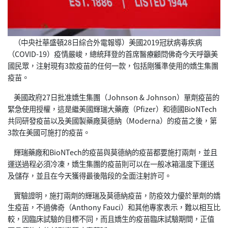
（中央社華盛頓28日綜合外電報導）美國2019冠狀病毒疾病
（COVID-19）疫情嚴峻，總統拜登的首席醫療顧問佛奇今天呼籲美
國民眾，注射現有3款疫苗的任何一款，包括剛獲準使用的嬌生集團
疫苗。
美國政府27日批准嬌生集團（Johnson & Johnson）單劑疫苗的
緊急使用授權，這是繼美國輝瑞大藥廠（Pfizer）和德國BioNTech
共同研發疫苗以及美國製藥廠莫德納（Moderna）的疫苗之後，第
3款在美國可施打的疫苗。
輝瑞藥廠和BioNTech的疫苗與莫德納的疫苗都要施打兩劑，並且
運送過程必須冷凍，嬌生集團的疫苗則可以在一般冰箱溫度下運送
及儲存，並且在今天獲得最後階段的全面注射許可。
實驗證明，施打兩劑的輝瑞及莫德納疫苗，防疫效力優於單劑的嬌
生疫苗，不過佛奇（Anthony Fauci）和其他專家表示，難以相互比
較，因臨床試驗的目標不同，而且嬌生的疫苗臨床試驗期間，正值