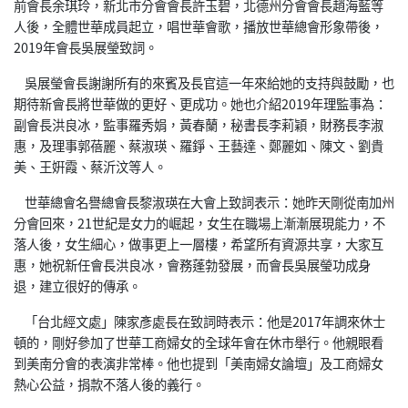
前會長余琪玲，新北市分會會長許玉碧，北德州分會會長趙海藍等
人後，全體世華成員起立，唱世華會歌，播放世華總會形象帶後，
2019年會長吳展瑩致詞。
吳展瑩會長謝謝所有的來賓及長官這一年來給她的支持與鼓勵，也
期待新會長將世華做的更好、更成功。她也介紹2019年理監事為：
副會長洪良冰，監事羅秀娟，黃春蘭，秘書長李莉穎，財務長李淑
惠，及理事郭蓓麗、蔡淑瑛、羅錚、王藝達、鄭麗如、陳文、劉貴
美、王姸霞、蔡沂汶等人。
世華總會名譽總會長黎淑瑛在大會上致詞表示：她昨天剛從南加州
分會回來，21世紀是女力的崛起，女生在職場上漸漸展現能力，不
落人後，女生細心，做事更上一層樓，希望所有資源共享，大家互
惠，她祝新任會長洪良冰，會務蓬勃發展，而會長吳展瑩功成身
退，建立很好的傳承。
「台北經文處」陳家彥處長在致詞時表示：他是2017年調來休士
頓的，剛好參加了世華工商婦女的全球年會在休市舉行。他親眼看
到美南分會的表演非常棒。他也提到「美南婦女論壇」及工商婦女
熱心公益，捐款不落人後的義行。