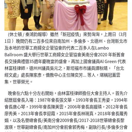
(休士頓 / 秦鴻鈞報導）雖然「新冠疫情」來勢洶洶，上周日（3月
1日 ）晚間仍有二百多位來自南加州、多倫多、北德州、台灣新北市
及本地的世華工商婦女企管協會的代表二百多人在Lambo
Ballroom 盛大舉行世華工商婦女企管協會美南分會2020 年新舊會
長交接典禮暨35週年慶晚宴的盛會，再加上國會議員Al Green 代表
林富桂律師，德州州議員吳元之，斯坦福市市議員譚秋晴，「台北
經文處」處長陳家彥，僑教中心主任陳奕芳... 等人，堪稱冠蓋雲
集，世華榮光。
晚會在六點十分左右開始，由林富桂律師擔任大會主持人。首先介
紹歷屆會長入場：1987年會長張文華，1993年會長王秀姿，1994年
會長唐心琴，1999年會長陳美雲，2006年會長高嫚璘，2012年會長
廖秀美，2013年會長李迎霞，2015年會長林琬真，2018年會長羅秀
娟，以及名譽總會長/美南分會2009會長/2017-2018世華總會長黎
淑瑛，世華副總會長/南加州分會前會郭秀梅，副執行長/多倫多分會