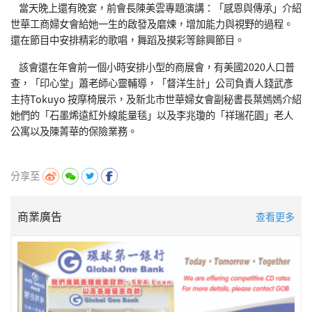
當天晚上還有晚宴，前會長陳美雲專題演講：「感恩與傳承」介紹
世華工商婦女會給她一生的啟發及磨煉，增加能力與視野的過程。
還在節目中安排精彩的歌唱，舞蹈及摸彩等餘興節目。
該會還在年會前一個小時安排小型的商展會，有美國2020人口普
查，「印心堂」蕭老師心靈輔導，「督洋生計」公司負責人錢武彥
主持Tokuyo 按摩椅展示，及新北市世華婦女會副秘書長葉嫣嫣介紹
她們的「石墨烯遠紅外線能量毯」以及李兆瓊的「祥瑞花園」老人
公寓以及陳菁華的保險業務。
分享至
商業廣告
查看更多