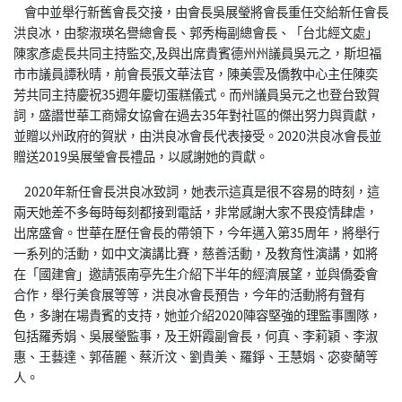
會中並舉行新舊會長交接，由會長吳展瑩將會長重任交給新任會長
洪良冰，由黎淑瑛名譽總會長、郭秀梅副總會長、「台北經文處」
陳家彥處長共同主持監交,及與出席貴賓德州州議員吳元之，斯坦福
市市議員譚秋晴，前會長張文華法官，陳美雲及僑教中心主任陳奕
芳共同主持慶祝35週年慶切蛋糕儀式。而州議員吳元之也登台致賀
詞，盛譖世華工商婦女協會在過去35年對社區的傑出努力與貢獻，
並贈以州政府的賀狀，由洪良冰會長代表接受。2020洪良冰會長並
贈送2019吳展瑩會長禮品，以感謝她的貢獻。
2020年新任會長洪良冰致詞，她表示這真是很不容易的時刻，這
兩天她差不多每時每刻都接到電話，非常感謝大家不畏疫情肆虐，
出席盛會。世華在歷任會長的帶領下，今年邁入第35周年，將舉行
一系列的活動，如中文演講比賽，慈善活動，及教育性演講，如將
在「國建會」邀請張南亭先生介紹下半年的經濟展望，並與僑委會
合作，舉行美食展等等，洪良冰會長預告，今年的活動將有聲有
色，多謝在場貴賓的支持，她並介紹2020陣容堅強的理監事團隊，
包括羅秀娟、吳展瑩監事，及王姸霞副會長，何真、李莉穎、李淑
惠、王藝達、郭蓓麗、蔡沂汶、劉貴美、羅錚、王慧娟、宓麥蘭等
人。