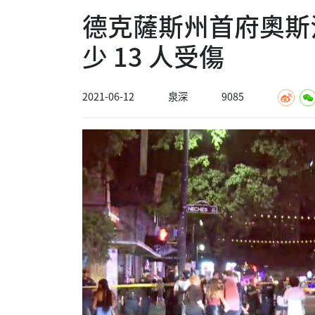
德克薩斯州首府奧斯
少 13 人受傷
2021-06-12
泉深
9085