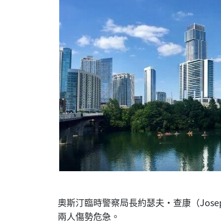
奧斯汀臨時警察局長約瑟夫·查康（Josep
兩人傷勢危急。