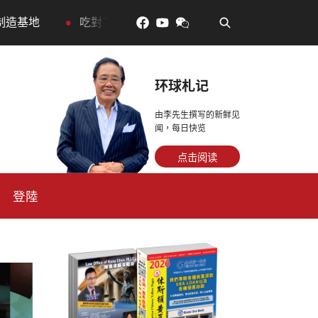
•
：花青素如何守住細胞、血管與大腦活力
眼睛好累?古人
环球札记
由李先生撰写的新鲜见
闻，每日快览
点击阅读
登陸