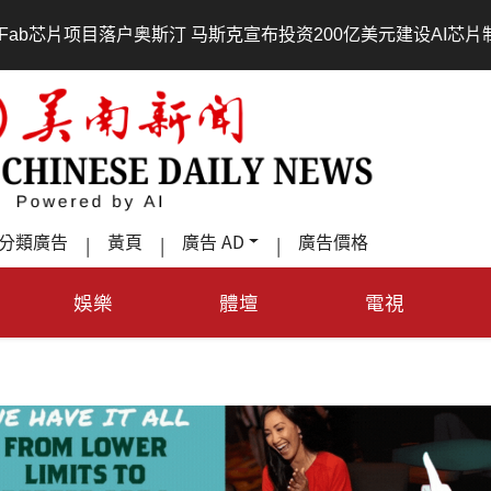
•
斯克宣布投资200亿美元建设AI芯片制造基地
吃對了更年輕
分類廣告
黃頁
廣告 AD
廣告價格
|
|
|
娛樂
體壇
電視