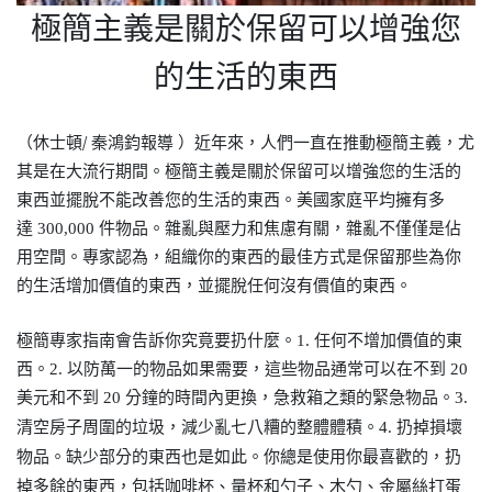
極簡主義是關於保留可以增強您
的生活的東西
（休士頓
/ 秦鴻鈞報導 ）
近年來，人們一直在推動極簡主義，尤
其是在大流行期間。極簡主義是關於保留可以增強您的生活的
東西並擺脫不能改善您的生活的東西。美國家庭平均擁有多
達
300,000 件物品。雜亂與壓力和焦慮有關，雜亂不僅僅是佔
用空間。專家認為，組織你的東西的最佳方式是保留那些為你
的生活增加價值的東西，並擺脫任何沒有價值的東西。
極簡專家指南會告訴你究竟要扔什麼。
1. 任何不增加價值的東
西。2. 以防萬一的物品如果需要，這些物品通常可以在不到 20
美元和不到 20 分鐘的時間內更換，急救箱之類的緊急物品。
3
.
扔掉損壞
清空房子周圍的垃圾，減少亂七八糟的整體體積。
4.
物品。缺少部分的東西也是如此。你總是使用你最喜歡的，扔
掉多餘的東西，包括咖啡杯、量杯和勺子、木勺、金屬絲打蛋