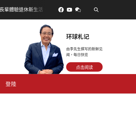
•
訂金放得多，月租省更多！
每天多走幾步路，老少都受益
环球札记
由李先生撰写的新鲜见
闻，每日快览
点击阅读
登陸