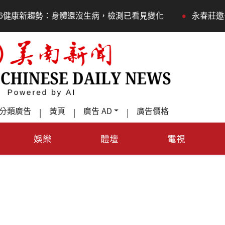
•
沒生病，檢測已看見變化
永春莊邀長輩體驗退休新生活，
分類廣告
黃頁
廣告 AD
廣告價格
|
|
|
娛樂
體壇
電視