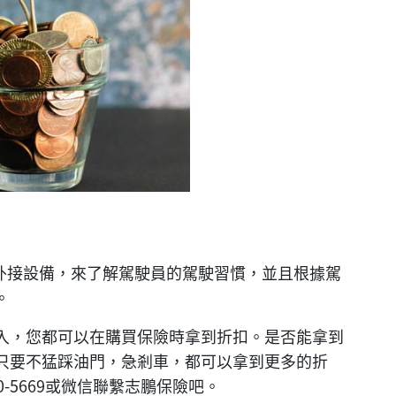
者外接設備，來了解駕駛員的駕駛習慣，並且根據駕
。
入，您都可以在購買保險時拿到折扣。是否能拿到
只要不猛踩油門，急剎車，都可以拿到更多的折
0-5669或微信聯繫志鵬保險吧。