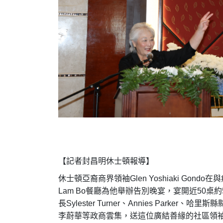
【記者封昌明休士頓報導】
休士頓亞裔商界領袖
Glen Yoshiaki Gondo
在與
Lam Bo
餐廳為他舉辦告別晚宴，宴開近
50
桌約
長
Sylester Turner
、
Annies Parker
、哈里斯縣
李蔚華等政商雲集，送這位廣結善緣的社區領