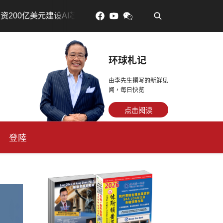
•
基地
吃對了更年輕：花青素如何守住細胞、血管與大腦活
环球札记
由李先生撰写的新鲜见
闻，每日快览
点击阅读
登陸