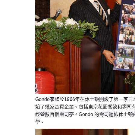
Gondo
家族於
1966
年在休士頓開設了第一家日
始了幾家合資企業。包括東京花園餐飲和壽司
經營數百個壽司亭。
Gondo
的壽司遍佈休士頓
學。