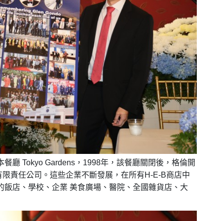
本餐廳
Tokyo Gardens
，
1998
年，該餐廳關閉後，格倫開
有限責任公司。這些企業不斷發展，在所有
H-E-B
商店中
的飯店、學校、企業
美食廣場、醫院、全國雜貨店、大