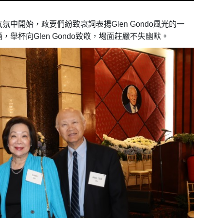
氣氛中開始，政要們紛致哀詞表揚
Glen Gondo
風光的一
酒，舉杯向
Glen Gondo
致敬，場面莊嚴不失幽默。