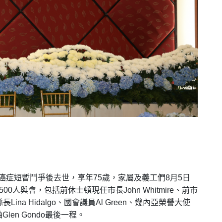
癌症短暫鬥爭後去世，享年
75
歲，家屬及義工們
8
月
5
日
500
人與會，包括前休士頓現任市長
John Whitmire
、前市
縣長
Lina Hidalgo
、國會議員
Al Green
、幾內亞榮譽大使
袖
Glen Gondo
最後一程。