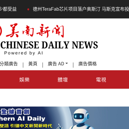
ab芯片项目落户奥斯汀 马斯克宣布投资200亿美元建设AI芯片制造
分類廣告
黃頁
廣告 AD
廣告價格
|
|
|
娛樂
體壇
電視