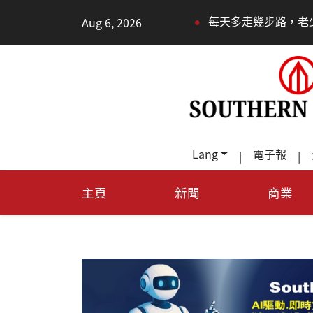
•
•
Aug 6, 2026
每天多走幾步路，老少都受益
德州TeraF
Lang
電子報
|
|
主頁
新聞
商業