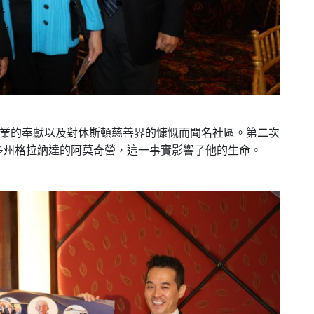
業的奉獻以及對休斯頓慈善界的慷慨而聞名社區。第二次
多州格拉納達的阿莫奇營，這一事實影響了他的生命。