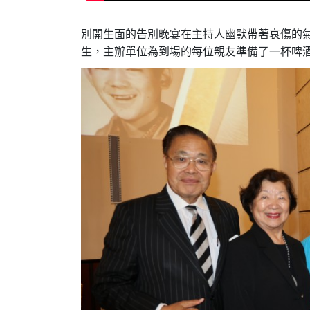
別開生面的告別晚宴在主持人幽默帶著哀傷的
生，主辦單位為到場的每位親友準備了一杯啤