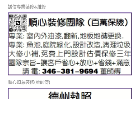
誠信專業裝修&維修
順心如意裝修(董師傅)