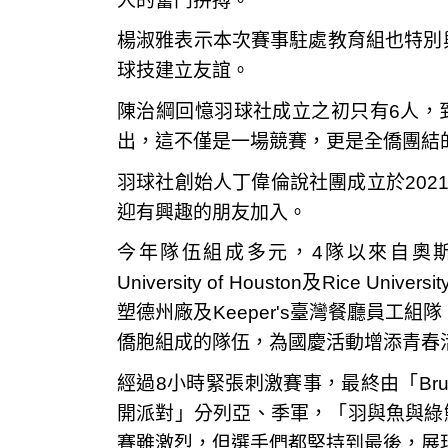
人的奮鬥拚搏。
楊淑雅表示本次賽事駐處教育組也特別與T
球技建立友誼。
陳治綱回憶羽球社成立之初只有6人，
出，這不僅是一場競賽，更是全僑團結
羽球社創始人丁偉倫說社團成立於202
迎有興趣的朋友加入。
今年隊伍組成多元，4隊以來自奧斯汀UT
University of Houston及Rice
塑德州廠及Keeper's臺灣餐廳員工
僑胞組成的隊伍，為國慶活動增添青春
經過8小時緊張刺激賽事，最終由「Br
開派對」分列亞、季軍，「羽與魚與綠
賽雖激烈，但選手們都堅持到最後，展