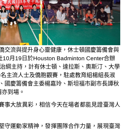
僑交流與提升身心靈健康，休士頓國慶籌備會與
日於Houston Badminton Center合辦
陳治綱主持，計有休士頓、達拉斯、奧斯汀、大學
00名主流人士及僑胞觀賽，駐處教育組楊組長淑
、國慶籌備會主委楊嘉玲、斯坦福市副市長譚秋
晴亦到場。
賽事大放異彩，相信今天在場者都能見證臺灣人
堅守運動家精神，發揮團隊合作力量，展現臺灣