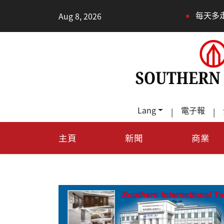
•
Aug 8, 2026
每天多走幾步路，老少都受益
Lang
電子報
|
|
主頁
新聞
商業