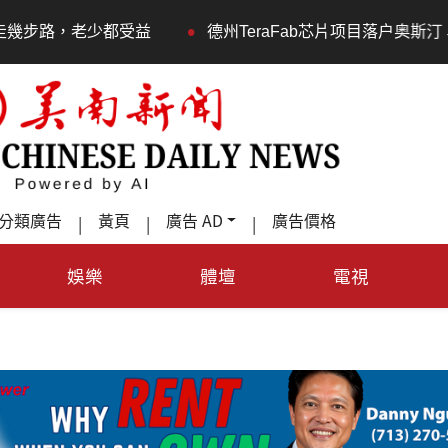
•
德州TeraFab芯片项目落户奥斯汀 马斯克宣布投资200亿美
分類廣告
黃頁
廣告 AD
廣告價格
|
|
|
娛樂
體壇
電視