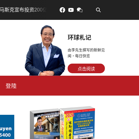
•
元建设AI芯片制造基地
吃對了更年輕：花青素如何守住細
环球札记
由李先生撰写的新鲜见
闻，每日快览
点击阅读
登陸