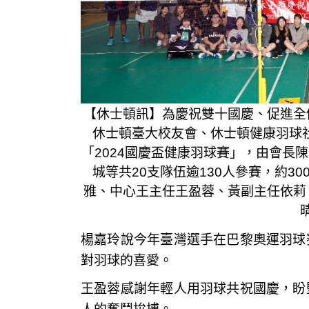
【休士頓訊】為慶祝雙十國慶、促進全
休士頓臺大校友會、休士頓健康羽球社10月19
「2024國慶盃健康羽球賽」，由會長
城等共20支隊伍逾130人
參賽，約3
雅、中心王主任王盈蓉、黃副主任依莉
楊嘉玲說今年臺灣選手在巴黎奧運羽球
對羽球的喜愛。
王盈蓉感謝年輕人用羽球共祝國慶，盼