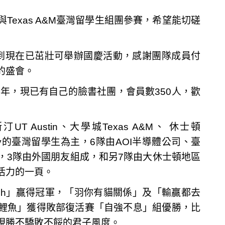
exas A&M臺灣留學生組團參賽，希望能切磋
到現在已茁壯可舉辦國慶活動，感謝團隊成員付
的盛會。
1年，現已有自己的臉書社團，會員數350人，歡
 Austin、大學城Texas A&M、 休士頓
 University的臺灣留學生為主，6隊由AOI半導體公司、臺
組隊，3隊由外國朋友組成，和另7隊由大休士頓地區
活力的一頁。
uh」贏得冠軍，「羽你有貓關係」及「輸贏都去
鯉魚」獲得敗部復活賽「自強不息」組優勝，比
現勝不驕敗不餒的君子風度。