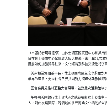
（本報記者現場報導）由休士頓國際貿易中心和美南報
日在休士頓市中心希爾敦大飯店揭幕，來自聯邦,市政
目前如何加強貿易往來，文化經濟及科技交流進行了
美南報業集團董事長，休士頓國際區主席李蔚華對所
業界的盛會，更是社會各界共同努力搭建休斯敦國際
國會議員艾格林蒞臨大會現場，並對此次活動給以高
午餐由美國銀行休士頓地區之總裁張紅女士發表主旨
人，對此次跨國際、跨領域的多元商業文化活動給以