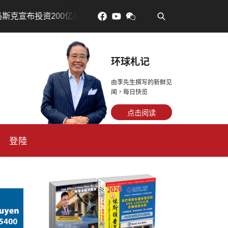
•
亿美元建设AI芯片制造基地
吃對了更年輕：花青素如何守
环球札记
由李先生撰写的新鲜见
闻，每日快览
点击阅读
登陸