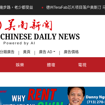
•
德州TeraFab芯片项目落户奥斯汀 马斯克宣布投资200
分類廣告
黃頁
廣告 AD
廣告價格
|
|
|
娛樂
體壇
電視