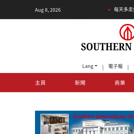
•
Aug 8, 2026
每天多走幾步路，老少都受益
Lang
電子報
|
|
主頁
新聞
商業