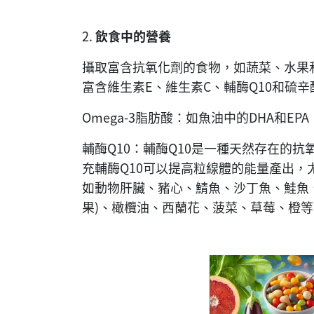
2.
飲食中的營養
攝取富含抗氧化劑的食物，如蔬菜、水果
富含維生素E、維生素C、輔酶Q10和硫
Omega-3脂肪酸：如魚油中的DHA和
輔酶Q10：輔酶Q10是一種天然存在的
充輔酶Q10可以提高粒線體的能量產出
如動物肝臟、豬心、鯖魚、沙丁魚、鮭魚
果)、橄欖油、西蘭花、菠菜、草莓、橙等