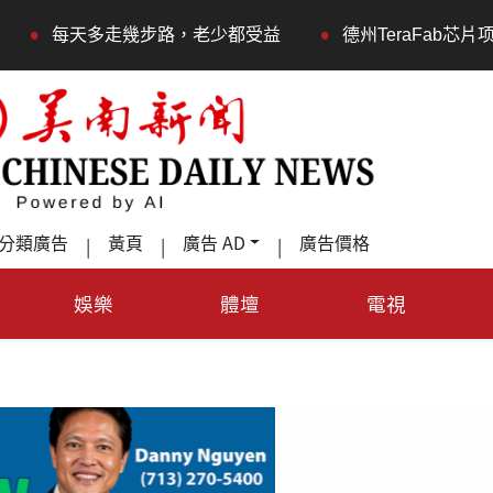
•
路，老少都受益
德州TeraFab芯片项目落户奥斯汀 马斯
分類廣告
黃頁
廣告 AD
廣告價格
|
|
|
娛樂
體壇
電視