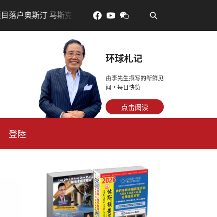
•
克宣布投资200亿美元建设AI芯片制造基地
吃對了更年輕：
环球札记
由李先生撰写的新鲜见
闻，每日快览
点击阅读
登陸