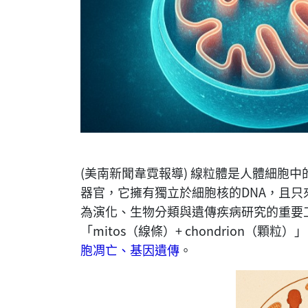
(美南新聞韋霓報導) 線粒體是人體細胞
器官，它擁有獨立於細胞核的DNA，且
為演化、生物分類與遺傳疾病研究的重要工
「mitos（線條）+ chondrion（顆粒）
胞凋亡、基因遺傳
。