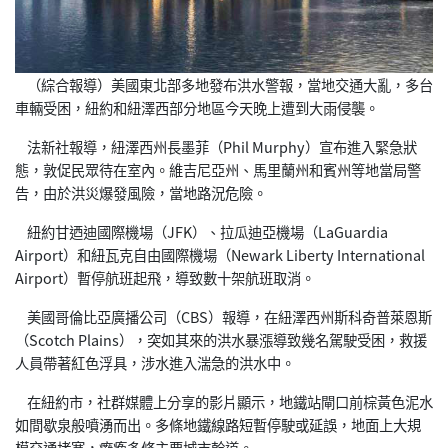
（綜合報導）美國東北部多地發布洪水警報，當地交通大亂，多台
車輛受困，紐約和紐澤西部分地區今天晚上遭到大雨侵襲。
法新社報導，紐澤西州長墨菲（Phil Murphy）宣布進入緊急狀
態，敦促民眾待在室內。維吉尼亞州、馬里蘭州和賓州等地當局警
告，由於洪災爆發風險，當地路況危險。
紐約甘迺迪國際機場（JFK）、拉瓜迪亞機場（LaGuardia
Airport）和紐瓦克自由國際機場（Newark Liberty International
Airport）暫停航班起飛，導致數十架航班取消。
美國哥倫比亞廣播公司（CBS）報導，在紐澤西州斯科奇普萊恩斯
（Scotch Plains），突如其來的洪水暴漲導致幾名駕駛受困，救援
人員帶著紅色浮具，涉水進入湍急的洪水中。
在紐約市，社群媒體上分享的影片顯示，地鐵站閘口前棕黃色泥水
如間歇泉般噴湧而出。多條地鐵線路短暫停駛或延誤，地面上大規
模交通堵塞，癱瘓多條主要城市幹道。