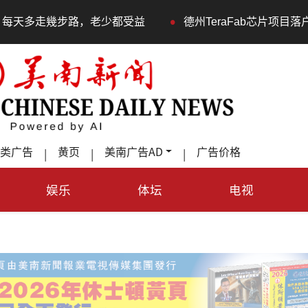
•
，老少都受益
德州TeraFab芯片项目落户奥斯汀 马斯克
类广告
黄页
美南广告AD
广告价格
|
|
|
娱乐
体坛
电视