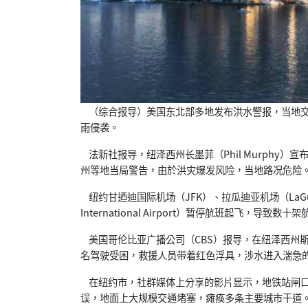
（综合报导）美国东北部多地发布洪水警报，当地交
雨侵袭。
法新社报导，纽泽西州长墨菲（Phil Murphy
州等地当局警告，由於洪灾爆发风险，当地路况危险
纽约甘迺迪国际机场（JFK）、拉瓜迪亚机场（LaGuardi
International Airport）暂停航班起飞，导致数十
美国哥伦比亚广播公司（CBS）报导，在纽泽西州斯科奇
名驾驶受困，救援人员带着红色浮具，涉水进入湍急
在纽约市，社群媒体上分享的影片显示，地铁站闸口
误，地面上大规模交通堵塞，瘫痪多条主要城市干道