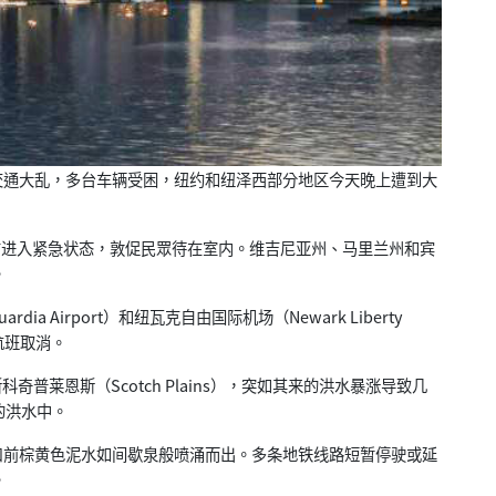
通大乱，多台车辆受困，纽约和纽泽西部分地区今天晚上遭到大
）宣布进入紧急状态，敦促民眾待在室内。维吉尼亚州、马里兰州和宾
。
a Airport）和纽瓦克自由国际机场（Newark Liberty
架航班取消。
普莱恩斯（Scotch Plains），突如其来的洪水暴涨导致几
的洪水中。
前棕黄色泥水如间歇泉般喷涌而出。多条地铁线路短暂停驶或延
。