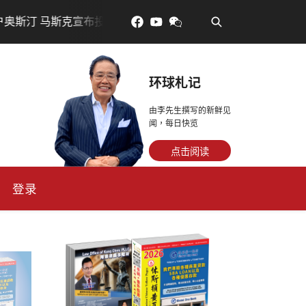
•
宣布投资200亿美元建设AI芯片制造基地
吃對了更年輕：花
环球札记
由李先生撰写的新鲜见
闻，每日快览
点击阅读
登录