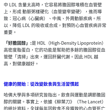
中 LDL 含量太高時，它容易將膽固醇堆積在血管壁
上，形成 動脈粥樣硬化（血管變窄變硬），進而導
致：冠心病（心臟病）、中風、外周動脈疾病。所
以，降低 LDL 的吸收或合成，對預防心血管疾病非常
重要。
「好膽固醇」
:
是 HDL（High-Density Lipoprotein）
高密度脂蛋白，它的功能是幫助把多餘的膽固醇從血
管壁「清掃」出來，運回肝臟代謝。因此 HDL 越
高，對健康越好。
健康的開始：從改變飲食與生活習慣起
哈佛大學與多項研究皆指出，飲食與運動是調節膽固
醇的關鍵。事實上，依據《柳葉刀》（The Lancet）
的統計資料，全球每年因飲食不良導致的心血管死亡