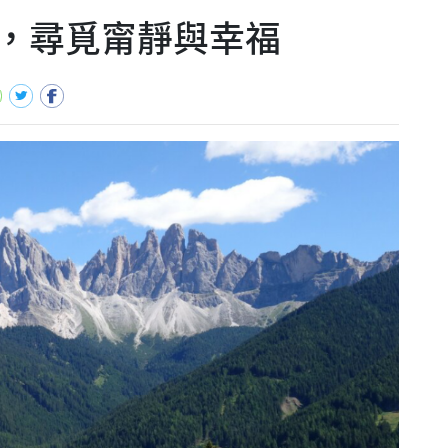
，尋覓甯靜與幸福