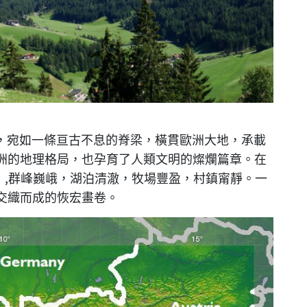
），宛如一條亘古不息的脊梁，橫貫歐洲大地，承載
洲的地理格局，也孕育了人類文明的燦爛篇章。在
es）,群峰巍峨，湖泊清澈，牧場豐盈，村鎮甯靜。一
交織而成的恢宏畫卷。