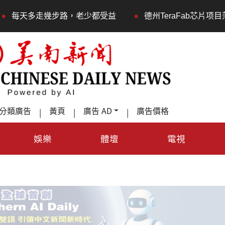
•
益
德州TeraFab芯片项目落户奥斯汀 马斯克宣布投资2
分類廣告
黃頁
廣告 AD
廣告價格
|
|
|
娛樂
體壇
電視