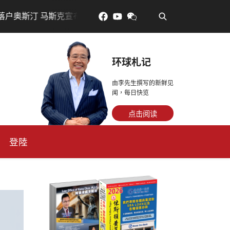
•
00亿美元建设AI芯片制造基地
吃對了更年輕：花青素如何
环球札记
由李先生撰写的新鲜见
闻，每日快览
点击阅读
登陸