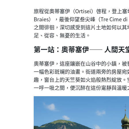
旅程從奧蒂塞伊（Ortisei）啓程，登上塞切
Braies），最後仰望叁尖峰（Tre Cime
之間徘徊，深切感受到這片土地如何以其
足、從容、無憂的生活。
第一站：奧蒂塞伊—— 人間天
奧蒂塞伊，這座鑲嵌在山谷中的小鎮，被
一幅色彩斑斓的油畫。街道兩旁的房屋宛
趣，窗台上的天竺葵如火焰般熱烈綻放。
一呼一吸之間，便沉醉在這份甯靜與溫暖