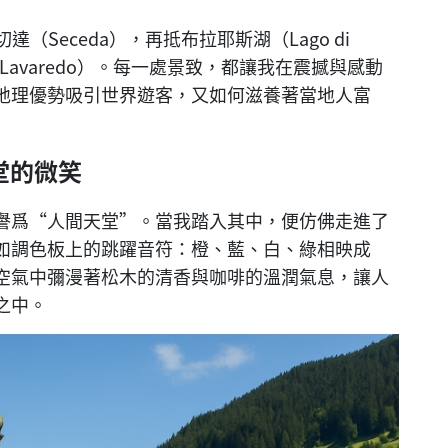
達（Seceda），再抵布拉耶斯湖（Lago di
 di Lavaredo）。每一處景致，都讓我在震撼與感動
地理優勢吸引世界遊客，又如何滋養著當地人富
堂的微笑
譽爲“人間天堂”。當我踏入其中，便仿佛走進了
如調色板上的跳躍音符：橙、藍、白、綠相映成
空氣中彌漫著松木的清香與咖啡的溫潤氣息，讓人
之中。