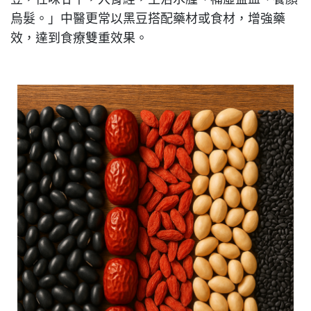
烏髮。」中醫更常以黑豆搭配藥材或食材，增強藥
效，達到食療雙重效果。