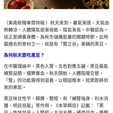
（美南新聞韋霓特稿 ）秋天來到，暑氣漸退，天氣由
熱轉涼，人體陽氣逐漸收斂，陰氣漸長。中醫認為，
這正是調養身體、為秋冬儲備能量的關鍵時節。此時
最適合的食材之一，就是有「腎之谷」美稱的黑豆。
為何秋
天
要吃黑豆？
在中醫理論中，黑色入腎，五色對應五臟，黑豆最能
補腎益精、健脾養血。秋天開始，人體陰陽交替，
「腎」的功能需得到滋養，以穩固根本，抵禦即將到
來的寒氣。
黑豆味甘性平，歸脾、腎經，有「補腎強身、利水消
腫、明目烏髮」等作用。《本草綱目》記載：「黑
豆，性味甘平，入腎經，主治水腫、補虛益血、養顏