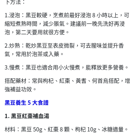
下方法：
1.浸泡：黑豆較硬，烹煮前最好浸泡 8 小時以上，可
縮短煮熟時間，減少脹氣。建議前一晚先洗好再浸
泡，第二天要用就很方便。
2.炒熟：乾炒黑豆至表皮微裂，可去腥味並提升香
氣，常用於泡茶或入藥。
3.慢煮：黑豆也適合用小火慢煮，能釋放更多營養。
搭配藥材：常與枸杞、紅棗、黃耆、何首烏搭配，增
強補益功效。
黑豆養生
5
大食譜
1.
黑豆紅棗補血湯
材料：黑豆 50g、紅棗 8 顆、枸杞 10g、冰糖適量。