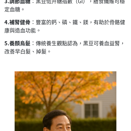
3.
調節血糖
：黑豆低升糖指數（GI），膳食纖維可穩
定血糖。
4.
補腎健骨
：豐富的鈣、磷、鐵、鎂，有助於骨骼健
康與造血功能。
5.
養顏烏髮
：傳統養生觀點認為，黑豆可養血益腎，
改善早白髮、掉髮。