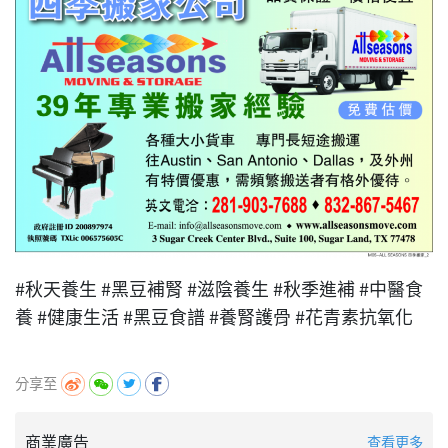
#秋天養生 #黑豆補腎 #滋陰養生 #秋季進補 #中醫食
養 #健康生活 #黑豆食譜 #養腎護骨 #花青素抗氧化
分享至
商業廣告
查看更多