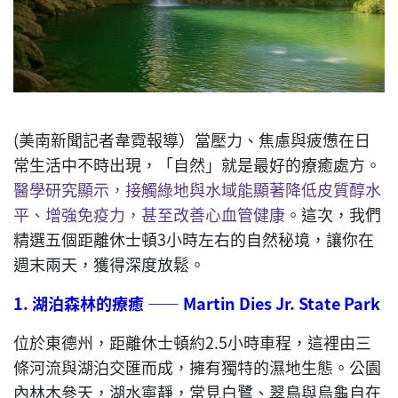
(美南新聞記者韋霓報導）當壓力、焦慮與疲憊在日
常生活中不時出現，「自然」就是最好的療癒處方。
醫學研究顯示，接觸綠地與水域能顯著降低皮質醇水
平、增強免疫力，甚至改善心血管健康
。這次，我們
精選五個距離休士頓3小時左右的自然秘境，讓你在
週末兩天，獲得深度放鬆。
1.
湖泊森林的療癒
——
Martin Dies Jr. State Park
位於東德州，距離休士頓約2.5小時車程，這裡由三
條河流與湖泊交匯而成，擁有獨特的濕地生態。公園
內林木參天，湖水寧靜，常見白鷺、翠鳥與烏龜自在