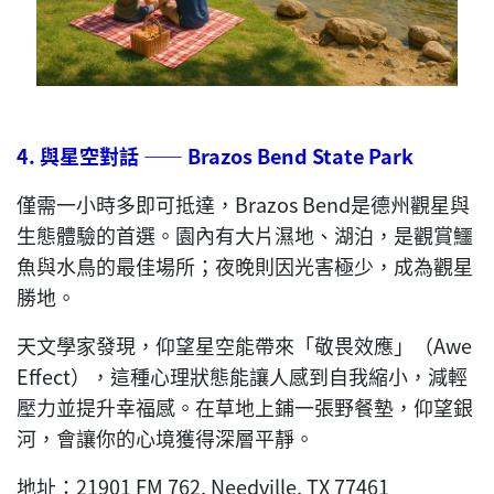
4.
與星空對話
——
Brazos Bend State Park
僅需一小時多即可抵達，Brazos Bend是德州觀星與
生態體驗的首選。園內有大片濕地、湖泊，是觀賞鱷
魚與水鳥的最佳場所；夜晚則因光害極少，成為觀星
勝地。
天文學家發現，仰望星空能帶來「敬畏效應」（Awe
Effect），這種心理狀態能讓人感到自我縮小，減輕
壓力並提升幸福感。在草地上鋪一張野餐墊，仰望銀
河，會讓你的心境獲得深層平靜。
地址：21901 FM 762, Needville, TX 77461