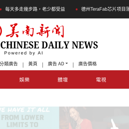
•
益
德州TeraFab芯片项目落户奥斯汀 马斯克宣布投资2
分類廣告
黃頁
廣告 AD
廣告價格
|
|
|
娛樂
體壇
電視