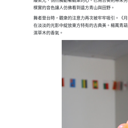
縷柔光，悄然觸動著觀衆的心。巴烏合奏則帶來另
樸實的音色讓人仿佛看到遠方青山與田野。
舞者登台時，觀衆的注意力再次被牢牢吸引。《月
在淡淡的光影中綻放東方特有的古典美。楊萬青葫
濕草木的香氣。