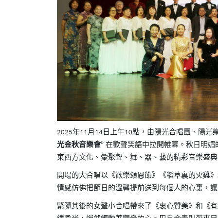
年
月
日上午
點，由陽光合唱團、陽光
2025
11
14
10
光金秋音樂會
在歡聲笑語中拉開帷幕。秋日明媚
”
東西方文化、彙聚聲、舞、器、藝的精彩音樂盛典
開場的大合唱以《歡樂頌恩節》《稻草裏的火雞》
情感仿佛把節日的溫馨提前送到每個人的心裏，讓
緊隨其後的女聲小合唱帶來了《衷心贊美》和《有