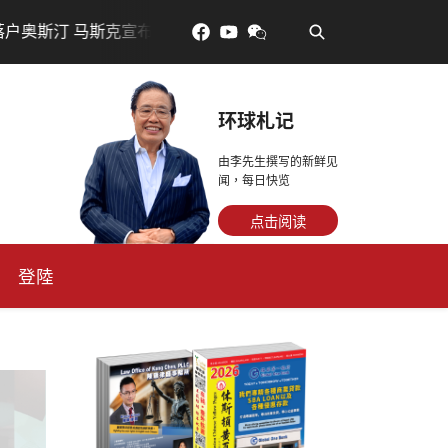
•
00亿美元建设AI芯片制造基地
吃對了更年輕：花青素如何
环球札记
由李先生撰写的新鲜见
闻，每日快览
点击阅读
登陸