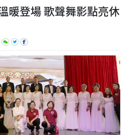
溫暖登場 歌聲舞影點亮休