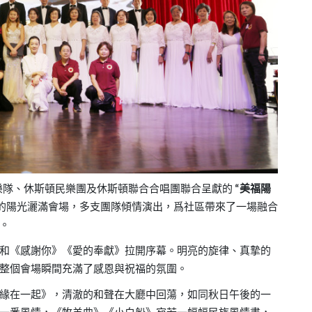
樂隊、休斯頓民樂團及休斯頓聯合合唱團聯合呈獻的
美福陽
“
的陽光灑滿會場，多支團隊傾情演出，爲社區帶來了一場融合
。
和《感謝你》《愛的奉獻》拉開序幕。明亮的旋律、真摯的
整個會場瞬間充滿了感恩與祝福的氛圍。
緣在一起》，清澈的和聲在大廳中回蕩，如同秋日午後的一