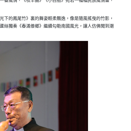
一番風情，《牧羊曲》《小白船》宛若一幅幅民族風情畫，
光下的鳳尾竹》裏的舞姿輕柔飄逸，像是隨風搖曳的竹影，
蘆絲獨奏《春滿傣鄉》繼續勾勒南國風光，讓人仿佛聞到潮