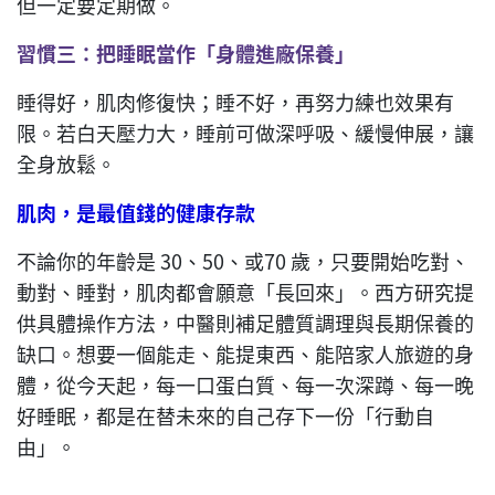
但一定要定期做。
習慣三：
把
睡眠
當作
「身體進廠保養」
睡得好，肌肉修復快；睡不好，再努力練也效果有
限。若白天壓力大，睡前可做深呼吸、緩慢伸展，讓
全身放鬆。
肌肉，是最值錢的健康存款
不論你的年齡是 30、50、或70 歲，只要開始吃對、
動對、睡對，肌肉都會願意「長回來」。西方研究提
供具體操作方法，中醫則補足體質調理與長期保養的
缺口。想要一個能走、能提東西、能陪家人旅遊的身
體，從今天起，每一口蛋白質、每一次深蹲、每一晚
好睡眠，都是在替未來的自己存下一份「行動自
由」。