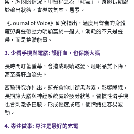
累、胸悶的情況。中醫稱之為「耗氣」，身體長期處
於輸出狀態，會導致氣虛、易累。
《Journal of Voice》研究指出，過度用聲者的身體
疲勞與聲帶壓力明顯高於一般人，消耗的不只是聲
帶，而是整體能量。
3.
少看手機與電腦
:
護肝血，也保護大腦
長時間盯著螢幕，會造成眼睛乾澀、睡眠品質下降，
甚至讓肝血流失。
西醫研究亦指出，藍光會抑制褪黑激素，影響睡眠，
長期讓大腦與神經系統處於疲勞狀態。習慣性滑手機
也會刺激多巴胺，形成輕度成癮，使情緒更容易波
動。
4.
專注做事
:
專注是最好的充電