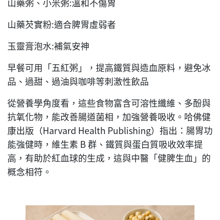
山藥粥、小米粥:溫和不傷胃
山藥芡實粉:適合脾胃虛弱者
玉靈膏泡水:補氣安神
早餐可用「五紅粥」，提高鐵質與造血原料，避免冰
品、過甜、過油與咖啡等刺激性飲品
從營養學角度看，這些食物富含可溶性纖維、多酚與
抗氧化物，能改善腸道菌相，加強營養吸收。哈佛健
康出版（Harvard Health Publishing）指出：腸胃功
能強健時，維生素 B 群、鐵質與蛋白質吸收效率提
高，有助於紅血球的生成，這與中醫「健脾生血」的
概念相符。