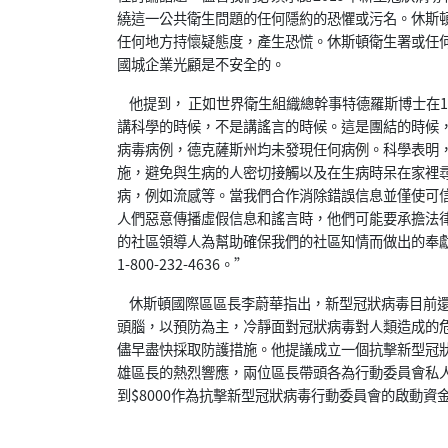
繞這一公共衛生問題的任何隱約的恐懼或污名。休斯
任何地方持懷疑態度，產生恐慌。休斯頓衛生署或任
國城企業光顧是不安全的。
他提到， 正如世界衛生組織總幹事特德羅斯博士在1
講科學的時候，不是講謠言的時候。這是團結的時候，
病毒病例，德克薩斯州均未發現任何病例。科學表明
施，避免與生病的人密切接觸以及在生病時呆在家裡
病，例如流感等。當我們合作消除錯誤信息並僅使可
人們惡意傳播虛假信息和謠言時，他們可能要承擔法律
的社區領導人為幫助確保我們的社區知情而做出的奉獻。有
1-800-232-4636。”
休斯頓國際區區長李蔚華指出，新型冠狀病毒目前還
頭腦，以預防為主，冷靜面對冠狀病毒對人類造成的
儘早盡快採取防護措施。他提議成立一個抗擊新型冠狀病毒
雄區長的熱烈響應，兩位區長帶頭各為行動委員會私人募
到$8000作為抗擊新型冠狀病毒行動委員會的啟動