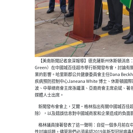
【美南新聞記者泉深報導】德克薩斯州休斯頓消息：20
Green）在中國城百佳超市舉行新聞發布會，討論
業的影響。哈里斯郡公共健康委員會主任Dana Beckh
疾病預防控制中心Janeana White 博士、休
波、中華總商會主席孫鐵漢、亞裔商會主席俞斌、著
媒體人士出席。
新聞發布會會上，艾爾·格林指出有關中國城百佳超
除），以及錯誤信息對中國城商家和企業造成的負面
格林議員接著發表了這一聲明：自從一個多月前在中
性討論話題。儘管我們必須承認2019年新型冠狀病毒株