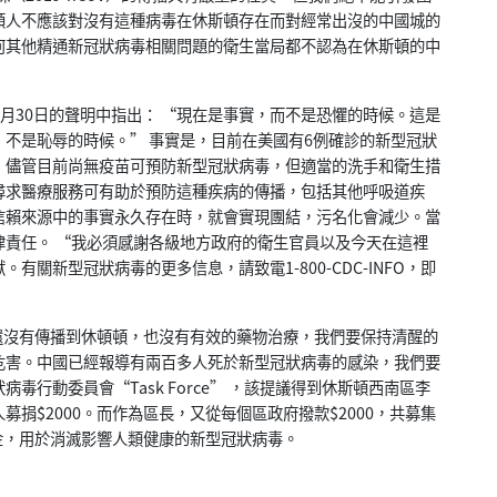
頓人不應該對沒有這種病毒在休斯頓存在而對經常出沒的中國城的
何其他精通新冠狀病毒相關問題的衛生當局都不認為在休斯頓的中
月30日的聲明中指出： “現在是事實，而不是恐懼的時候。這是
不是恥辱的時候。” 事實是，目前在美國有6例確診的新型冠狀
，儘管目前尚無疫苗可預防新型冠狀病毒，但適當的洗手和衛生措
尋求醫療服務可有助於預防這種疾病的傳播，包括其他呼吸道疾
信賴來源中的事實永久存在時，就會實現團結，污名化會減少。當
責任。 “我必須感謝各級地方政府的衛生官員以及今天在這裡
關新型冠狀病毒的更多信息，請致電1-800-CDC-INFO，即
沒有傳播到休頓頓，也沒有有效的藥物治療，我們要保持清醒的
危害。中國已經報導有兩百多人死於新型冠狀病毒的感染，我們要
行動委員會“Task Force” ，該提議得到休斯頓西南區李
捐$2000。而作為區長，又從每個區政府撥款$2000，共募集
資金，用於消滅影響人類健康的新型冠狀病毒。