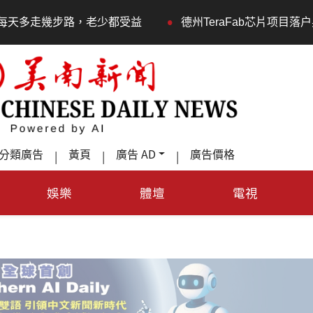
•
老少都受益
德州TeraFab芯片项目落户奥斯汀 马斯克宣
分類廣告
黃頁
廣告 AD
廣告價格
|
|
|
娛樂
體壇
電視