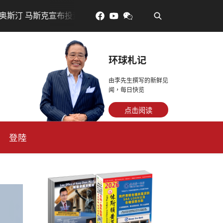
•
布投资200亿美元建设AI芯片制造基地
吃對了更年輕：花青
环球札记
由李先生撰写的新鲜见
闻，每日快览
点击阅读
登陸