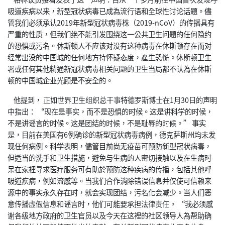
吸道疾病以来，新型冠状病毒已成為流行语和全球性讨论话题。儘
管我们必须承认2019年新型冠状病毒株（2019-nCoV）的传播具有
严重的性质，但我们绝不能引发围绕这一公共卫生问题的任何隐约
的恐惧或污名。休斯顿人不应该对没有这种病毒在休斯顿存在而对
经常出没的中国城的任何地方持怀疑态度，產生恐慌。休斯顿卫生
署或任何其他精通新冠状病毒相关问题的卫生当局都不认為在休斯
顿的中国城企业光顾是不安全的。
他提到， 正如世界卫生组织总干事特德罗斯博士在1月30日的声明
中指出： “现在是事实，而不是恐惧的时候。这是讲科学的时候，
不是讲谣言的时候。这是团结的时候，不是耻辱的时候。” 事实
是，目前在美国有6例确诊的新型冠状病毒病例，德克萨斯州均未发
现任何病例。科学表明，儘管目前尚无疫苗可预防新型冠状病毒，
但适当的洗手和卫生措施，避免与生病的人密切接触以及在生病时
呆在家裡寻求医疗服务可有助於预防这种疾病的传播，包括其他呼
吸道疾病，例如流感等。当我们合作消除错误信息并仅使可信赖来
源中的事实永久存在时，就会实现团结，污名化会减少。当人们恶
意传播虚假信息和谣言时，他们可能要承担法律责任。 “我必须感
谢各级地方政府的卫生官员以及今天在这裡的社区领导人為帮助确