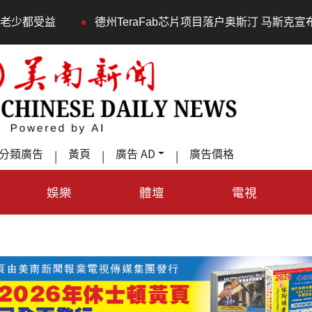
•
德州TeraFab芯片项目落户奥斯汀 马斯克宣布投资200亿美
分類廣告
黃頁
廣告 AD
廣告價格
|
|
|
娛樂
體壇
電視