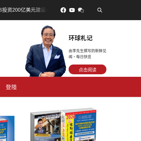
•
元建设AI芯片制造基地
吃對了更年輕：花青素如何守住細
环球札记
由李先生撰写的新鲜见
闻，每日快览
点击阅读
登陸