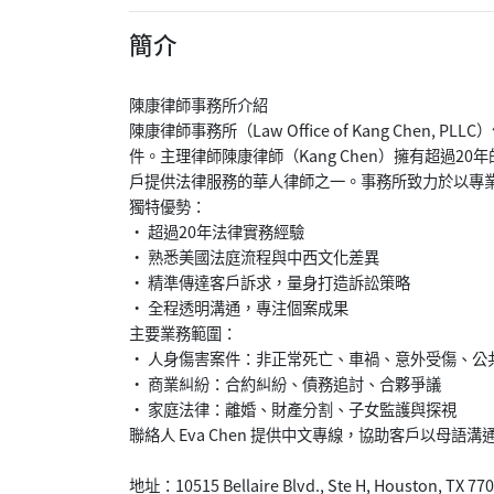
簡介
陳康律師事務所介紹
陳康律師事務所（Law Office of Kang Che
件。主理律師陳康律師（Kang Chen）擁有超過
戶提供法律服務的華人律師之一。事務所致力於以專
獨特優勢：
• 超過20年法律實務經驗
• 熟悉美國法庭流程與中西文化差異
• 精準傳達客戶訴求，量身打造訴訟策略
• 全程透明溝通，專注個案成果
主要業務範圍：
• 人身傷害案件：非正常死亡、車禍、意外受傷、公
• 商業糾紛：合約糾紛、債務追討、合夥爭議
• 家庭法律：離婚、財產分割、子女監護與探視
聯絡人 Eva Chen 提供中文專線，協助客戶以母語
地址：10515 Bellaire Blvd., Ste H, Houston, TX 77