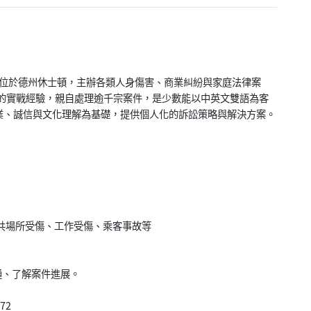
n, PLLC）位於德州休士頓，主辦各類人身傷害、商業糾紛與家庭法律案
20年的實戰經驗，親自處理逾千宗案件，是少數能以中英文雙語為客
業、誠信與文化理解為基礎，提供個人化的訴訟策略與解決方案。
共場所受傷、工作受傷、乘客事故等
溝通、了解案件進展。
072