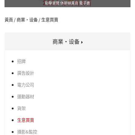
點擊瀏覽 休斯頓黃頁 電子書
黃頁 / 商業·设备 / 生意買賣
商業·设备
招牌
廣告設計
電力公司
運動器材
貨架
生意買賣
攝影&監控