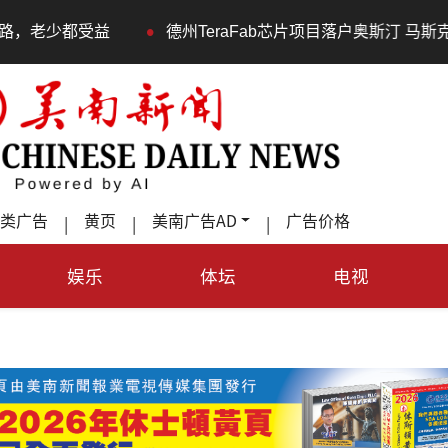
•
德州TeraFab芯片项目落户奥斯汀 马斯克宣布投资200亿
类广告
黄页
美南广告AD
广告价格
|
|
|
娱乐
体坛
电视