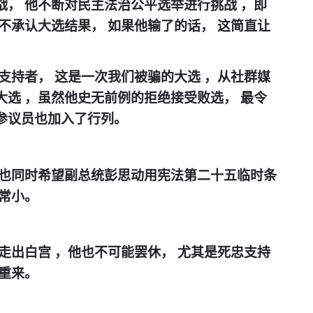
战，
他不断对民主法治公平选举进行挑战
，
即
不承认大选结果，
如果他输了的话，
这简直让
支持者，
这是一次我们被骗的大选
，
从社群媒
大选
，
虽然他史无前例的拒绝接受败选，
最令
参议员也加入了行列。
也同时希望副总统彭思动用宪法第二十五临时条
常小。
走出白宫
，
他也不可能罢休，
尤其是死忠支持
重来。