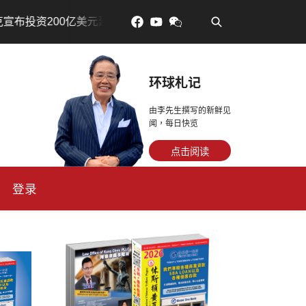
•
美元建设AI芯片制造基地
吃對了更年輕：花青素如何守住細
环球札记
由李先生撰写的新鲜见
闻，每日快览
点击阅读
登录