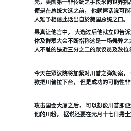
先，美国第一非传统之手段来向世界挑
便是在总统大选之前，
他就撂话说可能
人难予相信此话出自於美国总统之口。
果真让他言中，
大选过后他就立即告诉
体及群眾大会不断指称这是一场舞弊之
人不耻的是近三分之二的眾议员及数位
今天在眾议院将加紧对川普之弹劾案，
款把川普拉下台，
但是成功的可能性非
攻击国会大厦之后，
可以想像川普即便
他的川粉，
据说还要在元月十七日捲土