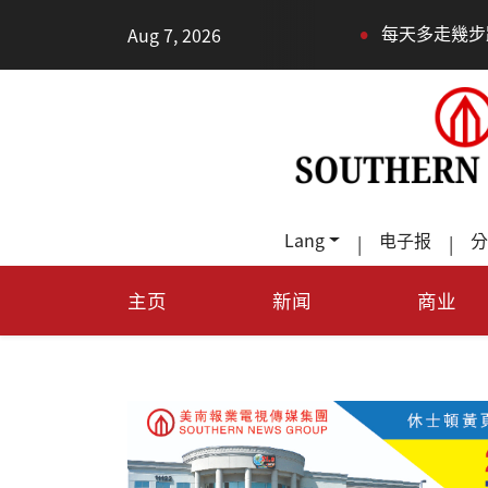
•
Aug 7, 2026
每天多走幾步路，老少都受益
Lang
电子报
分
|
|
主页
新闻
商业