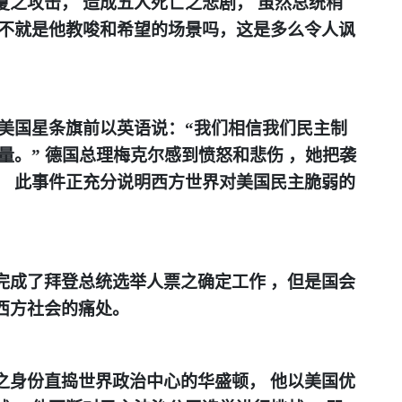
厦之攻击，
造成五人死亡之悲剧，
虽然总统稍
不就是他教唆和希望的场景吗
，
这是多么令人讽
美国星条旗前以英语说
：
“
我们相信我们民主制
量。
”
德国总理梅克尔感到愤怒和悲伤
，
她把袭
，
此事件正充分说明西方世界对美国民主脆弱的
完成了拜登总统选举人票之确定工作
，
但是国会
西方社会的痛处。
之身份直捣世界政治中心的华盛顿，
他以美国优