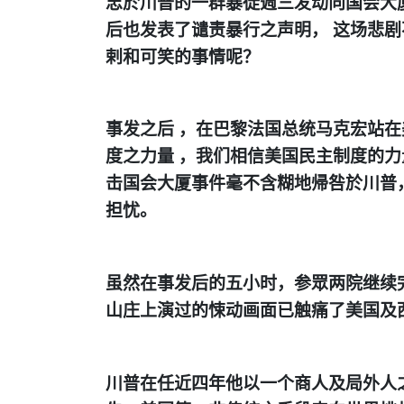
忠於川普的一群暴徒週三发动向国会大
后也发表了谴责暴行之声明，
这场悲剧
剌和可笑的事情呢？
事发之后
，
在巴黎法国总统马克宏站在
度之力量
，
我们相信美国民主制度的力
击国会大厦事件毫不含糊地帰咎於川普
担忧。
虽然在事发后的五小时
，
参眾两院继续
山庄上演过的悚动画面已触痛了美国及
川普在任近四年他以一个商人及局外人