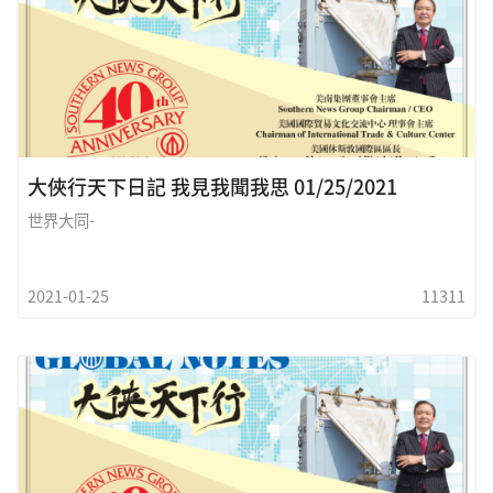
這是二十多年前的往事了，在百利大道上的美南新聞中心大楼正
在完工內裝修階段， 記得那是德州休斯敦最炎熱的夏天，我正在
督導电工和木匠之安裝，大門口來了一對貎似父子的老墨，他們
說是油漆工希望找份工作，來得正巧 我正需要工人完成油漆工
作，经交談工錢談妥後 他們父子第二天就來上工，資深的父親帶
著還未滿二十歲的兒孑赫特，在他們父子非常純熟之工藝及勤快
的技能下，把整個美南新聞大樓粉刷出非常亮麗之色彩，當工
大俠行天下日記 我見我聞我思 01/25/2021
世界大同-
2021-01-25
11311