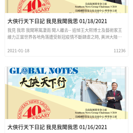
大俠行天下日記 我見我聞我思 01/18/2021
我見 我思 我聞寒風凄雨 聞人離去-- 追悼王大熙博士及藝術家王
維力正當世界各地角落遭受新冠疫情不斷肆虐之時, 美洲大陸亦
遭到病毒之空前浩劫， 正是哀嚎遍地之時， 我們非常悲慟地送走
2021-01-18
11236
了華裔醫療專家王大熙博士及名雕刻藝朮家王维力先生。王大熙
教授係何明通教授之夫人， 雙人結縭已超過半個世紀 ，他們皆是
上一代留美学生之表率 ，終身服務於安德森癌症硏究中心 ，取得
了無數学術及癌症研究之成就奬， 王博士出生書香世家 ，早年畢
業於台灣師範大學 ，来美後獲奧立崗大學博士學位， 終身致力於
學術及醫療研究工作， 外曾祖父翁同龢曾任晚清重臣 ，父親王祖
祥早年留美曾任國民政府内部司長。王教授最重要是熱心助人，
凡是要到安德森癌症醫院去治療的華人同胞， 她都會盡全力幫
助， 可謂是菩薩心腸的大善人。就在上週離世的雕塑家王维力更
是世界級的藝術家， 早年畢業於中央藝術學院， 曾經為孫中山
、宋慶齡塑像， 来美後更為老布什等美國政界 ，電影藝人塑造數
百座銅像 ，在諸多藝術館 機場及廣場所陳列收藏， 最難得可貴
大俠行天下日記 我見我聞我思 01/16/2021
的是 ，王老師近年來在他位於休斯敦國際區的私宅， 免費教授中