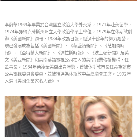
李蔚華1969年畢業於台灣國立政治大學外交系。 1971年赴美留學，
1974年獲得克薩斯州州立大學政治學碩士學位。 1979年在休斯敦創
辦《美國新聞》週報，1984年改為日報。經過十餘年的努力經營，
現已發展成為包括《美國新聞》、《華盛頓新聞》、《芝加哥時
報》、《亞特蘭大新聞》、《達拉斯時報》、《波士頓新聞》及英
文《美亞新聞》和美南華語電視公司在內的美南報業傳播機構，任
董事長。 1984年榮獲全美傑出青年獎。曾被休斯敦市長任命為該市
公共電視委員會委員，並被推選為休斯敦中華總商會主席。 1992年
入選《美國企業家名人錄》。