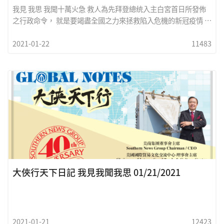
我見 我思 我聞十萬火急 救人為先拜登總统入主白宮首日所發佈
之行政命令， 就是要竭盡全國之力來拯救陷入危機的新冠疫情 ，
美國已經有超過四十萬人喪命，拜登並指示福其博士立即參加世
2021-01-22
11483
界衛生組織 ，共同硏擬世界對抗病毒之方法。總統在白宮同時宣
布我們將以戰爭時期之方式倾國家之力量來加速生產疫苗及醫療
設備 ，他強調有人還在質疑戰時之緊急性， 我們都知道四十多萬
人喪生遠超過二次世界犧牲的生命， 總統將使用國防生產條例，
要立即要求聯邦機構及私人企業共同完成目標。新政府強調重整
人民對政府之信心， 所有醫療專業決不受政治之影響 ，將來直接
向全國人民公佈真實情況。我們知道，拜登團队上任後 ，真是百
廢待舉，但是救人命是重中之重， 目前我們需要緊急解決的是疫
苗產量， 如何快速運送， 更重要是大家如何盡快接種。我們欣見
總統宣佈未來一百天內接種一億劑疫苗， 並強制大家都
大俠行天下日記 我見我聞我思 01/21/2021
2021-01-21
12423