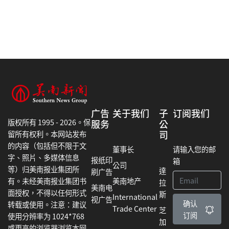
广告
关于我们
子
订阅我们
版权所有 1995 - 2026。保
服务
公
司
留所有权利。本网站发布
的内容（包括但不限于文
董事长
请输入您的邮
字、照片、多媒体信息
报纸印
箱
公司
等）归美南报业集团所
達
刷广告
美南地产
有。未经美南报业集团书
拉
美南电
面授权，不得以任何形式
斯
International
视广告
确认
转载或使用。注意：建议
Trade Center
芝
订阅
使用分辨率为 1024*768
加
或更高的浏览器浏览本网