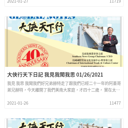
2021-01-27
11719
大俠行天下日記 我見我聞我思 01/26/2021
我見 我思 我聞我們好兄弟赫特走了跟我們已經二十一年的阿墨哥
弟兄赫特，今天離開了我們美南大家庭，才四十二歲， 實在太年
輕，在員工們的追悼聚會上，我說:&ldquo;赫特之離去令我們無
2021-01-26
11477
比悲慟，他是我們的親人和好兄弟，過去二十一年來，他忠誠地
無私的貢獻了他短暫一生，美南新聞廣場的每个角落皆烙下了他
的足跡，人生是多麼難予預料，我們大家都要保重。&rdquo; 語
畢時，我心情澈盪，想到赫特，我仍然無法制止自己的涙水......