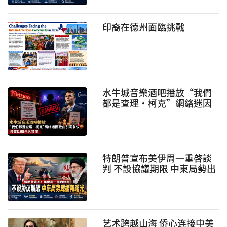
印裔在德州面臨挑戰
水牛城音樂酒吧播放“我們
都是查理·柯克”網絡迷因
歌曲引發爭議 涉事DJ遭永久
禁演
特朗普宣布美伊周一重啓談
判 不設協議期限 中東局勢出
現緩和曙光
艺术跨越山海 侨心连接中美