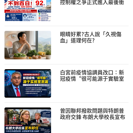
控制權之爭正式進入最後衝
刺
眼睛好累?古人說「久視傷
血」道理何在?
白宮前疫情協調員改口：新
冠疫情“很可能源于實驗室
泄漏” 引發疫情溯源爭議再
升級
曾因聯邦撥款問題與特朗普
政府交鋒 布朗大學校長宣布
卸任