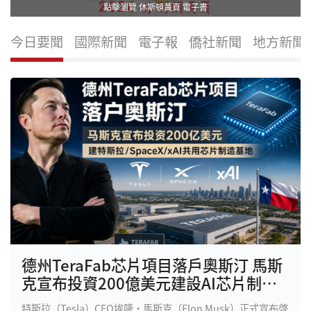
點擊瀏覽 休斯頓黃頁 電子書
今日要聞
國際新聞
電子報
僑社新聞
地方新聞
德州TeraFab芯片項目落戶奧斯汀 馬斯
克宣布投資200億美元建設AI芯片制造
基地
特斯拉（Tesla）CEO埃隆·馬斯克（Elon Musk）正式宣布啓