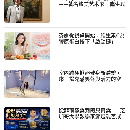
——著名旅美艺术家王鑫生以
艺术情怀践行新时代侨务使
命
養膚從餐桌開始，維生素C為
膠原蛋白按下「啟動鍵」
室內蹦極掀起健身新體驗，
來一場充滿笑聲與活力的空
中冒險
從菲爾茲獎到阿貝爾獎——芝
加哥大學數學家鄧煜能否成
爲首位華人阿貝爾獎得主？