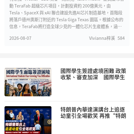
動 TeraFab 超級芯片項目，計劃投資約 200億美元，由
Tesla、SpaceX 與 xAI 聯合建設先進AI芯片制造基地，首階段
將落戶德州奧斯汀附近的 Tesla Giga Texas 園區。根據公布的
信息，TeraFab將打造全球少見的一體化芯片生産體系，涵蓋
芯片設計、光罩制作、晶圓制造、先進封裝及測試等完整流
2026-08-07
Vivianna梓溪
584
程，大幅縮短AI芯片研發周期，提高迭代效率。馬斯克表示，
未來Tesla自動駕駛、Optimus人形機器人、xAI大型模型訓練
以及SpaceX衛星計算平台，對高性能AI芯片的需求將遠超全球
現有産能，因此決定建立自主芯片制造能力，以滿足長期發展
需求。
國際學生簽證處境困難 政策
收緊、審查加深 國際學生
的美國夢面臨考驗
特朗普內華達演講台上追逐
幼童引全場歡笑 再推“特朗
普賬戶”與“小費免稅”政
策