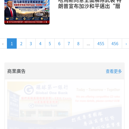
朗普宣布加沙和平邁出“曆
史性一步”
‹
1
2
3
4
5
6
7
8
...
455
456
›
商業廣告
查看更多