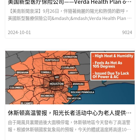
美国新型医疗保险公司——Verda Health Plan of Texas 休斯顿第二家门店隆重揭幕
【美南新聞泉深】9月26日，伴隨著絢麗的陽光和熱情的歡呼，
美國新型醫療保險公司&mdash;&mdash;Verda Health Plan of
Texas 在休斯頓隆重揭幕其第二家門店，奏響了服務社區的嶄新
2024-10-01
9024
篇章。這一盛會不僅是公司業務版圖的又一次擴展，更是向65歲
以上老年人和特殊需求人群傳遞關懷與健康的承諾。Verda
Health Plan of Texas，秉持著專注于Medicare Advantage（聯
邦紅藍卡優勢計劃）的理念，致力于爲社區中最脆弱的群體提供
高效、貼心的醫療保障。此次新門店的開設，象征著公司對優質
醫療服務的不斷追求，將進一步延展其覆蓋範圍，確保當地居民
能夠享受到個性化、便捷而又高水准的健康護理。關于 Verda
Health Plan of Texas
休斯顿高温警报，阳光长者活动中心为老人提供避暑场所
由于飓風貝裏爾過後大面積停電，休斯頓地區今天發布了高溫警
報。根據休斯頓國家氣象局的預報，今天的體感溫度將高達105
華氏度。這些高溫在飓風貝裏爾的影響下，尤其是在許多居民沒