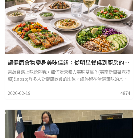
示舞台。活動將于2026年2月21日（周六）至22日（周日）在凱
蒂地區火熱開市。 爲回饋廣大支持者，主辦方特別推出&ldquo;
小強粉絲福利&rdquo;，面向優質商戶開放9個免費攤位，邀請
有創意、有才華的你一同參與，共同打造一站式創意市集。活動
亮點紛呈，搶占社區流量高地此次市集選址于凱蒂核心地帶的天
寶超市戶外停車場（地址：1525 S MASON RD, KATY, TX,
77450），周邊環繞全美頂尖精英家庭社區，消費潛力巨大。爲
營造濃厚的文化氛圍，市集將在2月21日（周六）下午5:00特邀
專業舞獅團隊進行巡場助興，爲現場增添喜慶與活力，吸引更多
讓健康食物變身美味佳餚：從明星餐桌到廚房的美味革命
客流。
當蔬食遇上味蕾挑戰，如何讓營養與美味雙贏？(美南新聞韋霓特
稿)&nbsp;許多人對健康飲食的印象，總停留在清淡無味的水煮
青菜或乏善可陳的沙拉。這種刻板印象讓不少人在追求健康的路
2026-02-19
4874
上半途而廢，認為美味與營養無法兼得。但事實真是如此嗎？從
好萊塢巨星到頂尖科學家，越來越多證據顯示，健康食物不僅可
以變得好吃，甚至能超越傳統美食的吸引力。根據史丹佛大學
2019年發表於《預防醫學》期刊的研究顯示，當餐廳將健康蔬菜
料理的標籤從「營養豐富」改為「香橙釉面紅蘿蔔」等強調風味
的描述時，食用蔬菜的人數竟增加了百分之二十九。這項研究證
明，改變我們對健康食物的思維方式，就能徹底翻轉飲食體驗。