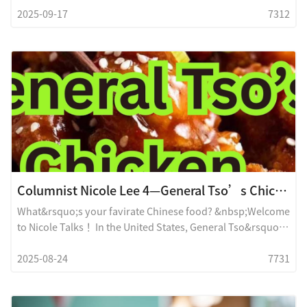
2025-09-17
7312
crispy, flavorful skin, the way it melts with oil in your
mouth&mdash;oh my gosh, I&rsquo;m drooling already!
Welcome to Nicole Talks. Today, I&rsquo;m going to
introduce you to the&nbsp;No 1
Columnist Nicole Lee 4—General Tso’s Chicken story!左宗鸡的故事！
What&rsquo;s your favirate Chinese food? &nbsp;Welcome
to Nicole Talks！ In the United States, General Tso&rsquo;s
Chicken is the most popular Chinese dish. Almost every
2025-08-24
7731
American has tried it, and most absolutely love it. But
here&rsquo;s the twist &mdash; if you ask people in China
about General Tso&rsquo;s Chicken, most of the