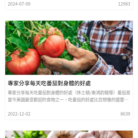
2024-07-09
12983
有電力和空調的情況下，可能會變得非常危險。爲了應對這一情
況，陽光長者活動中心特別爲60歲以上的所有老人提供避暑場
所。不論是否持有白卡，所有老人都歡迎來避暑和休息。我們將
提供舒適的場所、充電設備、飲用水和免費WiFi。陽光長者活動
中心始終關愛老人的健康，確保大家在酷熱天氣中得到充分的保
護。請大家互相關愛，確保社區中每一位老人都能夠安全度過這
段高溫時期。陽光長者活動中心在此提醒大家，在這樣的極端天
氣條件下，要特別注意自身和家人的安全。陽光長者中心開放時
間：周二至周五 下午1點至6點地址：6501 Westline Dr, Housto
專家分享每天吃番茄對身體的好處
專家分享每天吃番茄對身體的好處（休士頓/秦鴻鈞報導）番茄是
當今美國最受歡迎的食物之一，吃番茄的好處比您想像的還要
多。我們可能通常認為番茄是紅色的，但某些品種是橙色、綠
2022-12-02
8639
色、黃色，甚至紫色。番茄的成分主要是水，一小部分由碳水化
合物