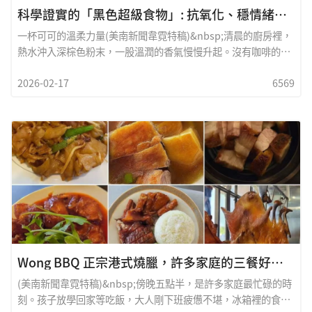
科學證實的「黑色超級食物」: 抗氧化、穩情緒、護心血管
一杯可可的溫柔力量(美南新聞韋霓特稿)&nbsp;清晨的廚房裡，
熱水沖入深棕色粉末，一股溫潤的香氣慢慢升起。沒有咖啡的刺
激，沒有茶的澀感，只是一杯溫柔、厚實、帶點苦甜的可可。許
2026-02-17
6569
多人把它當作甜點或零食，但近年營養醫學與心血管研究發現，
純可可（cacao）其實是一種被低估的天然保健食物。從抗氧
化、穩定情緒，到保護血管彈性，它對身體的好處，遠比我們想
像得更全面。如果說咖啡是提神的武器，那麼可可，更像是一種
療癒身心的擁抱。
Wong BBQ 正宗港式燒臘，許多家庭的三餐好幫手
(美南新聞韋霓特稿)&nbsp;傍晚五點半，是許多家庭最忙碌的時
刻。孩子放學回家等吃飯，大人剛下班疲憊不堪，冰箱裡的食材