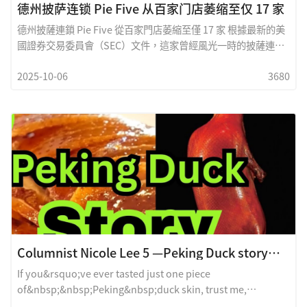
德州披萨连锁 Pie Five 从百家门店萎缩至仅 17 家
德州披薩連鎖 Pie Five 從百家門店萎縮至僅 17 家 根據最新的美
國證券交易委員會（SEC）文件，這家曾經風光一時的披薩連鎖
如今處境慘淡。Pie Five 在 2017 年時曾擁有 100 家門店，而如
2025-10-06
3680
今僅剩 17 家。Pie Five 的母公司 Rave Restaurant Group 同時
也是 Pizza Inn 的母公司。Rave 于 2011 年在德州沃斯堡開出了
第一家 Pie Five。與 Pizza Inn 的堂食自助模式不同，Pie Five
屬于&ldquo;快餐休閑&rdquo;類型，主打顧客可自定義披薩，
並在五分鍾內出餐。兩家品牌之間存在協同關系
&mdash;&mdash;Rave 還在部分 Pie Five 門店內運營 Pizza
Inn 的&ldquo;幽靈廚房&rdquo;。
Columnist Nicole Lee 5 —Peking Duck story北京烤鸭的故事！
If you&rsquo;ve ever tasted just one piece
of&nbsp;&nbsp;Peking&nbsp;duck skin, trust me,
you&rsquo;ll never forget it for the rest of your life. That