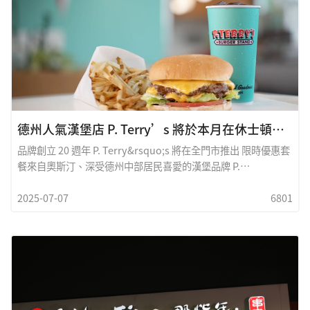
德州人氣漢堡店 P. Terry’s 將於本月在休士頓再開新店
品牌創立 20 週年 P. Terry&rsquo;s 將在全門市推出 限時優惠套
餐來自奧斯汀、深受德州中部居民喜愛的漢堡品牌 P.
Terry&rsquo;s Burger Stand，即將進一步擴展版圖。本月晚
2025-07-07
6801
些時候，該品牌將在休士頓地區 Richmond開設第三家分店，繼
續在當地掀起漢堡熱潮。根據品牌官方 Instagram 公告以及
《Community Impact》報導，新店將落址於 West Grand
Parkway South 10305 號，預計於 7 月 21 日正式開幕。這將是
繼去年在里士滿（Richmond）開出首家休士頓門市後，P.
Terry&rsquo;s 在該區域的又一拓點。這家以起司漢堡與奶昔聞
名的速食品牌，似乎正積極落實其「深耕休士頓周邊郊區」的戰
略布局&mdash;&mdash;這些地區不僅交通便利，更可有效連