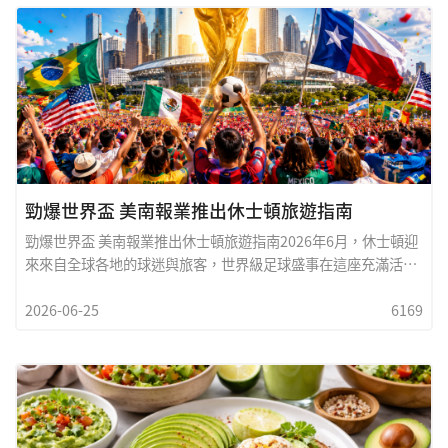
勁爆世界盃 美南報業推出休士頓旅遊指南
勁爆世界盃 美南報業推出休士頓旅遊指南2026年6月，休士頓迎
來來自全球各地的球迷與旅客，世界級足球盛事在這座充滿活力
的城市熱烈登場。無論您是專程前來為心愛球隊吶喊助威，沉浸
2026-06-25
6169
於激情澎湃的國際足球氛圍，還是希望在觀賽