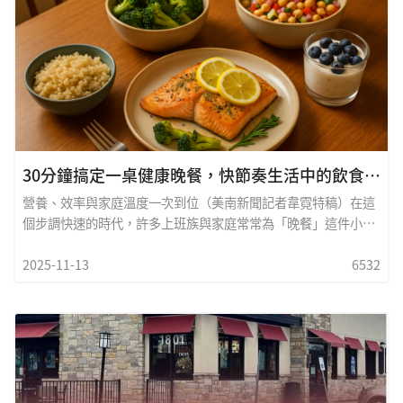
城飄香：兩家分店各有千秋走進&nbsp;Tokyco Bao，您會立刻
感受到那份獨特的氛圍，乾淨明亮的用餐空間、友善專業的服務
團隊，以及開放式廚房飄來的陣陣香氣，都讓這裡成為家庭聚
餐、朋友聚會或商務午餐的理想選擇。
30分鐘搞定一桌健康晚餐，快節奏生活中的飲食智慧
營養、效率與家庭溫度一次到位（美南新聞記者韋霓特稿）在這
個步調快速的時代，許多上班族與家庭常常為「晚餐」這件小事
大傷腦筋。不是因為不想吃得健康，而是時間有限，往往選擇速
2025-11-13
6532
食或外食解決。然而，長期草率應付三餐，容易導致營養不均
衡，甚至增加肥胖、糖尿病與心血管疾病的風險。哈佛公共衛生
學院在《The American Journal of Clinical Nutrition》上的研
究指出：在家規劃與烹調的餐食，能顯著降低慢性疾病發生率，
並提升飲食品質。那麼，在有限的時間內，是否能端出兼具營
養、美味與家庭溫度的餐桌？答案是肯定的。本文將提供一套
「30分鐘健康晚餐計畫」，讓你在繁忙生活中，也能為自己與家