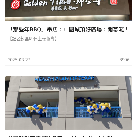
接奧斯汀供應鏈。事實上，這家即將開幕的里士滿
「那些年BBQ」串店，中國城頂好廣場，開幕囉！
【記者封昌明休士頓報導】
2025-03-27
8996