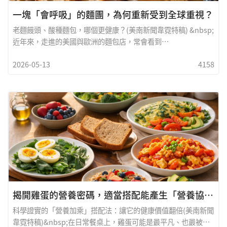
一塊「會呼吸」的麵團，為何重新受到全球重視？
老麵饅頭、酸種麵包，哪個更健康？(美南新聞韋霓特稿) &nbsp;
近年來，走進的美國與歐洲的麵包店，常會看到
「Sourdough」酸種麵包成為主角。而在華人世界裡，許多人
2026-05-13
4158
也開始重新喜歡帶著淡淡麥香的老麵饅頭。有趣的是，這兩種看
似不同文化的主食，其實都來自一個古老而共同的智慧: 天然發
酵。在商業酵母尚未普及的年代，人們做麵食的方法很簡單：留
下上一批發酵好的麵團，再加入新的麵粉與水，讓微生物自然繁
殖。這樣的方式，不只是為了讓麵食膨鬆，更是一種延續千年的
飲食文明。這些年來，隨著腸道健康、血糖控制、與慢性發炎議
題受到重視，酸種麵包與老麵饅頭再次回到健康飲食的討論之
中。許多人開始好奇：天然發酵，真的比較健康嗎？
揭開雞蛋的營養密碼，適當搭配能產生「營養協同作用」
科學證實的「營養加乘」搭配法：讓它的健康價值翻倍(美南新聞
韋霓特稿)&nbsp;在日常餐桌上，雞蛋可能是最平凡、也最被低