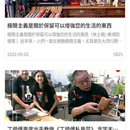
極簡主義是關於保留可以增強您的生活的東西
極簡主義是關於保留可以增強您的生活的東西（休士頓/ 秦鴻鈞
報導 ）近年來，人們一直在推動極簡主義，尤其是在大流行期
間。極簡主義是關於保留可以增強您的生活的東西並擺脫不能改
2022-05-02
5825
善您的生活的東西。美國家
丁师傅再度出手教做《丁师傅私房菜》 龙学天下美少女学生Joy Deng 担纲主持！