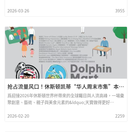
估的食物之一。從早餐的煎蛋、午餐的蛋花湯，到晚餐的蒸蛋，
2026-03-26
3955
這顆小小的食材幾乎無所不在。然而，現代營養學研究顯示，雞
蛋不僅營養密度極高，如果與適當食材搭配，還能產生「營養協
同作用」（Nutrient Synergy），讓人體更有效吸收關鍵營養
素。換句話說，一顆雞蛋不只是食物，更像是一個「營養平
台」，能與其他食材相互作用，提升健康效益。雞蛋：天然的營
養密度食物
抢占流量风口！休斯顿凯蒂“华人周末市集”本周末启动
爲迎接2026年休斯頓世界杯帶來的全球矚目與人流高峰，一場彙
聚創意、藝術、親子與美食元素的&ldquo;天寶做得更好
&rdquo;周末市集，將于今年2月在美國最具經濟活力的社區之
2026-02-20
2259
一&mdash;&mdash;休斯頓凱蒂（Katy）拉開帷幕。本次活動
由&ldquo;小強美食地圖&rdquo;傾力打造，旨在爲本地華人創
業者與手工藝人提供一個直面世界500強精英家庭社區的頂級展