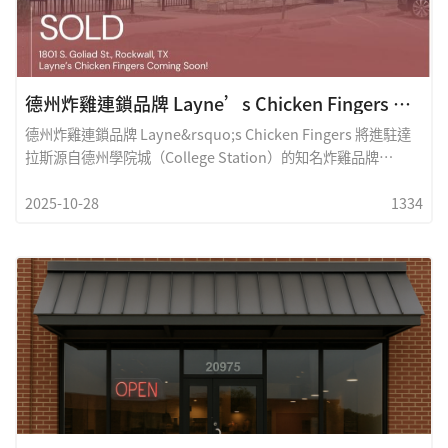
人準備一桌色香味俱全的餐點。
德州炸雞連鎖品牌 Layne’s Chicken Fingers 將進駐達拉斯
德州炸雞連鎖品牌 Layne&rsquo;s Chicken Fingers 將進駐達
拉斯源自德州學院城（College Station）的知名炸雞品牌
Layne&rsquo;s Chicken Fingers 宣布，將在達拉斯&mdash;
2025-10-28
1334
沃斯堡（DFW）地區的北郊新設分店，持續擴大在美國的版圖。
根據德州許可與監管部門（Texas Department of Licensing
and Regulatio