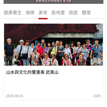
點擊瀏覽 休斯頓黃頁 電子書
健康養生
娛樂
美食
房地產
旅遊
體壇
山水與文化的雙重奏 武夷山
2026-08-01
2585