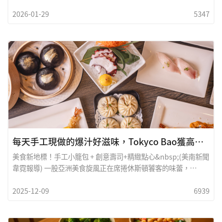
還沒準備，鍋碗瓢盆卻已經在腦海裡響起交響曲。對不少現代人
2026-01-29
5347
來說，「晚餐要煮什麼？」往往成了一天之中最有壓力的一道難
題。忙碌生活裡的一盞溫暖燈火想簡單一點，卻又捨不得家人吃
得隨便；想健康一點，又沒有時間從頭準備。也因此，在糖城社
區裡，有一家店悄悄成了不少家庭的三餐「救星」，那就是
&nbsp;Wong BBQ燒臘店。不少熟客都說：「今天不想煮那麼
累，但還是想讓家人吃好一點，就會想到&nbsp;Wong
BBQ。」這間主打正宗港式燒臘的
每天手工現做的爆汁好滋味，Tokyco Bao獲高分佳評
美食新地標！手工小籠包 + 創意壽司+精緻點心&nbsp;(美南新聞
韋霓報導) 一股亞洲美食旋風正在席捲休斯頓饕客的味蕾，
Tokyco Bao，這家結合中式獨特風味與日式精緻美食的創新餐
2025-12-09
6939
廳，以其獨特的亞洲融合料理（Asian Fusion）和招牌手工小籠
包，在短時間內便在 Google 上累積了超過 七百多則評論，平均
評分高達 4.8 星，成為休士頓地區最受歡迎的亞洲餐廳之一。雙