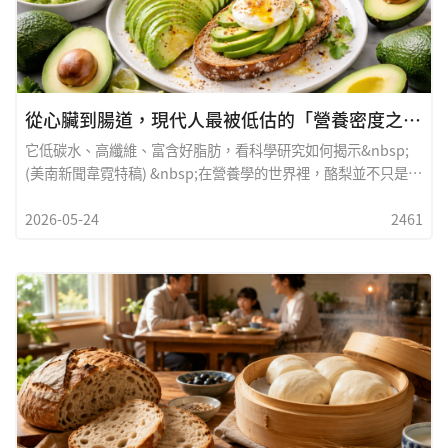
從心臟到腸道，現代人最被低估的「營養密度之王」
它低碳水、高纖維、富含好脂肪，看科學研究如何揭示&nbsp;
(美南新聞韋霓特稿) &nbsp;在營養學的世界裡，酪梨並不只是水
果，而更像是一種「營養結構的代表」。它的特點非常鮮明：低
2026-05-24
2461
碳水、高脂肪、高纖維。與一般水果不同，酪梨的脂肪主要來自
單元不飽和脂肪酸（MUFA），尤其是油酸（oleic acid），這種
脂肪與橄欖油類似，被認為對心血管具有保護作用。同時，酪梨
富含近20種維生素與礦物質，包括葉酸、鉀、維生素K與E，形成
一種「營養密度極高」的食物組合。這也是為什麼，越來越多營
養學家將酪梨視為：不是配角，而是「健康飲食的核心」。