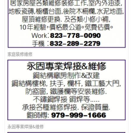
家庭裝修維修
永固專業焊接&維修