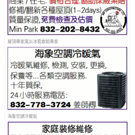
屋頂專家風災冰雹索賠專家
海象空調冷暖氣